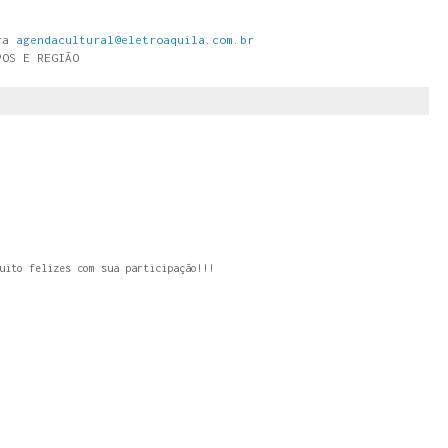
ara
agendacultural@eletroaquila.com.br
POS E REGIÃO
uito felizes com sua participação!!!