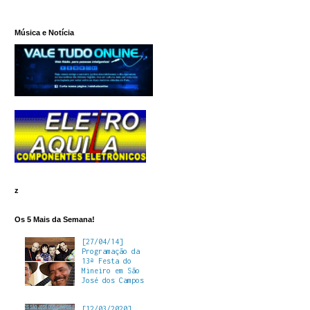
Música e Notícia
z
Os 5 Mais da Semana!
[27/04/14]
Programação da
13ª Festa do
Mineiro em São
José dos Campos
[12/03/2020]