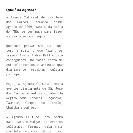
Qual é da Agenda?
A Agenda Cultural de São José
dos Campos, atuando desde
Agosto de 2009, nasceu da idéia
do "Não se tem nada para fazer
em São José dos Campos".
Querendo provar sim que aqui
tem, e muito o que fazer, os
irmãos Ana e André Dell'Aquila
conseguiram uma vasta carta de
estabelecimentos e artistas que
diariamente espalham cultura
por aqui.
Hoje, a Agenda Cultural posta
eventos diariamente de São José
dos Campos e outras cidades da
Região como Jacareí, Caçapava,
Taubaté, Campos do Jordão,
Ubatuba e outros.
A Agenda Cultural não cobra
nada para divulgar os eventos
culturais, fazendo dela mais
completa e democrática, não