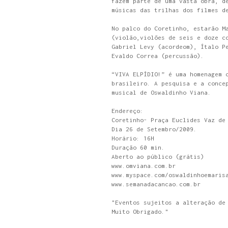
fazem parte de uma vasta obra, d
músicas das trilhas dos filmes d
No palco do Coretinho, estarão M
(violão,violões de seis e doze c
Gabriel Levy (acordeom), Ítalo P
Evaldo Correa (percussão).
“VIVA ELPÍDIO!” é uma homenagem 
brasileiro. A pesquisa e a conce
musical de Oswaldinho Viana.
Endereço:
Coretinho- Praça Euclides Vaz de
Dia 26 de Setembro/2009.
Horário: 16H
Duração 60 min.
Aberto ao público (grátis)
www.omviana.com.br
www.myspace.com/oswaldinhoemaris
www.semanadacancao.com.br
"Eventos sujeitos a alteração de
Muito Obrigado."