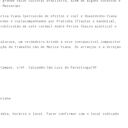
e grande valor cultural brasileiro, além de alguns sucessos e
e Mazzaropi.
arisa Viana (percussão de efeitos e voz) e Oswaldinho Viana
ordas e voz)acompanhados por Pratinha (flautas e bandolim),
eron(violão de sete cordas) André Perine (baixo acústico) e
calorosa, um verdadeiro brinde a esse inesquecível compositor
pção do trabalho são de Marisa Viana. Os arranjos e a direção
 Campos, s/nº. Calçadão.São Luiz do Paraitinga/SP.
aviana
 data, horário e local. Favor confirmar com o local indicado.