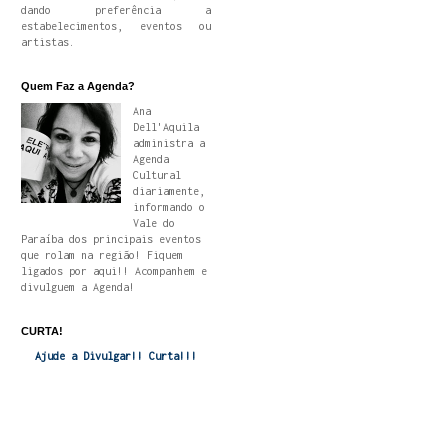
dando preferência a
estabelecimentos, eventos ou
artistas.
Quem Faz a Agenda?
Ana
Dell'Aquila
administra a
Agenda
Cultural
diariamente,
informando o
Vale do
Paraíba dos principais eventos
que rolam na região! Fiquem
ligados por aqui!! Acompanhem e
divulguem a Agenda!
CURTA!
Ajude a Divulgar!! Curta!!!