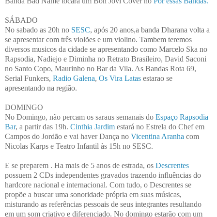
Banda Bad Name tocará um Bon Jovi Cover no
Por essas Bandas.
SÁBADO
No sabado as 20h no
SESC
, após 20 anos,a banda Dharana volta a
se apresentar com três violões e um violino. Tambem teremos
diversos musicos da cidade se apresentando como Marcelo Ska no
Rapsodia, Nadiejo e Diminha no Retrato Brasileiro, David Saconi
no Santo Copo, Maurinho no Bar da Vila. As Bandas Rota 69,
Serial Funkers,
Radio Galena
,
Os Vira Latas
estarao se
apresentando na região.
DOMINGO
No Domingo, não percam os saraus semanais do
Espaço Rapsodia
Bar
, a partir das 19h.
Cinthia Jardim
estará no Estrela do Chef em
Campos do Jordão e vai haver Dança no
Vicentina Aranha
com
Nicolas Karps e Teatro Infantil às 15h no SESC.
E se preparem . Ha mais de 5 anos de estrada, os
Descrentes
possuem 2 CDs independentes gravados trazendo influências do
hardcore nacional e internacional. Com tudo, o Descrentes se
propõe a buscar uma sonoridade própria em suas músicas,
misturando as referências pessoais de seus integrantes resultando
em um som criativo e diferenciado. No domingo estarão com um