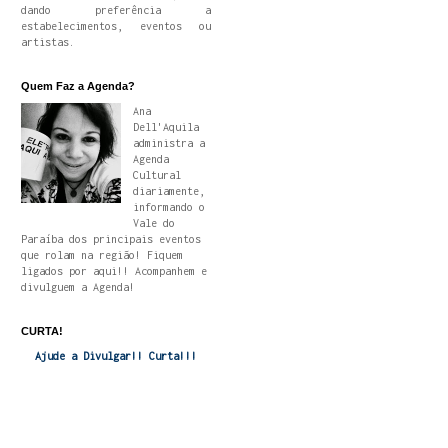
dando preferência a
estabelecimentos, eventos ou
artistas.
Quem Faz a Agenda?
Ana
Dell'Aquila
administra a
Agenda
Cultural
diariamente,
informando o
Vale do
Paraíba dos principais eventos
que rolam na região! Fiquem
ligados por aqui!! Acompanhem e
divulguem a Agenda!
CURTA!
Ajude a Divulgar!! Curta!!!