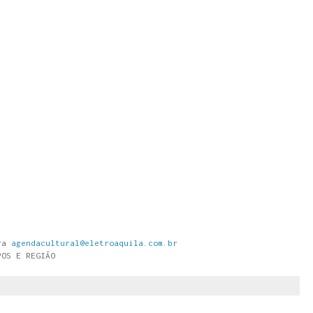
ara
agendacultural@eletroaquila.com.br
POS E REGIÃO