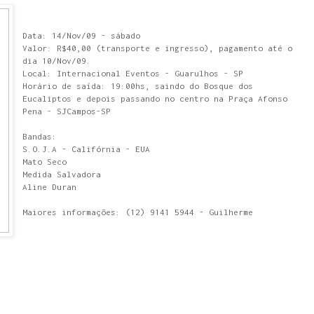
Data: 14/Nov/09 - sábado
Valor: R$40,00 (transporte e ingresso), pagamento até o
dia 10/Nov/09.
Local: Internacional Eventos - Guarulhos - SP
Horário de saída: 19:00hs, saindo do Bosque dos
Eucaliptos e depois passando no centro na Praça Afonso
Pena - SJCampos-SP
Bandas:
S.O.J.A - Califórnia - EUA
Mato Seco
Medida Salvadora
Aline Duran
Maiores informações: (12) 9141 5944 - Guilherme