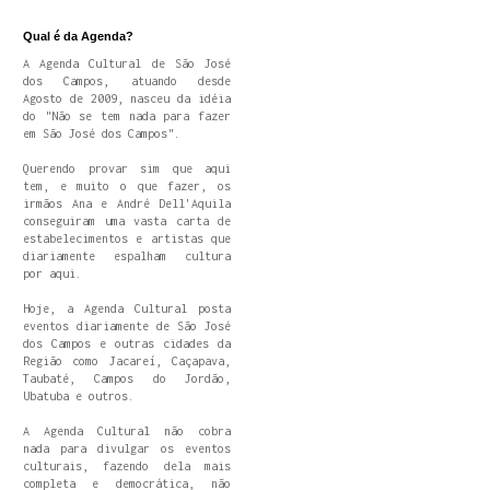
Qual é da Agenda?
A Agenda Cultural de São José
dos Campos, atuando desde
Agosto de 2009, nasceu da idéia
do "Não se tem nada para fazer
em São José dos Campos".
Querendo provar sim que aqui
tem, e muito o que fazer, os
irmãos Ana e André Dell'Aquila
conseguiram uma vasta carta de
estabelecimentos e artistas que
diariamente espalham cultura
por aqui.
Hoje, a Agenda Cultural posta
eventos diariamente de São José
dos Campos e outras cidades da
Região como Jacareí, Caçapava,
Taubaté, Campos do Jordão,
Ubatuba e outros.
A Agenda Cultural não cobra
nada para divulgar os eventos
culturais, fazendo dela mais
completa e democrática, não