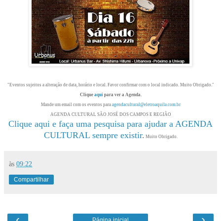
"Eventos sujeitos a alteração de data, horário e local. Favor confirmar com o local indicado. Muito Obrigado."
Clique
aqui
para ver a Agenda.
Mande um email com os eventos para
agendacultural@eletroaquila.com.br
AGENDA CULTURAL SÃO JOSÉ DOS CAMPOS E REGIÃO
Clique aqui e faça uma pesquisa para ajudar a AGENDA
CULTURAL sempre existir
.
Muito Obrigado.
às
09:22
Compartilhar
‹
›
Página inicial