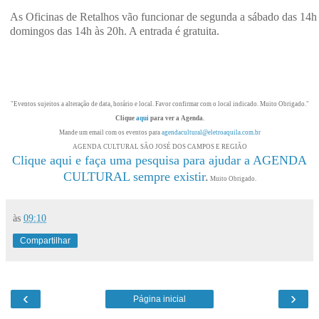
As Oficinas de Retalhos vão funcionar de segunda a sábado das 14h 
domingos das 14h às 20h. A entrada é gratuita.
"Eventos sujeitos a alteração de data, horário e local. Favor confirmar com o local indicado. Muito Obrigado."
Clique
aqui
para ver a Agenda.
Mande um email com os eventos para
agendacultural@eletroaquila.com.br
AGENDA CULTURAL SÃO JOSÉ DOS CAMPOS E REGIÃO
Clique aqui e faça uma pesquisa para ajudar a AGENDA
CULTURAL sempre existir
.
Muito Obrigado.
às
09:10
Compartilhar
‹
›
Página inicial