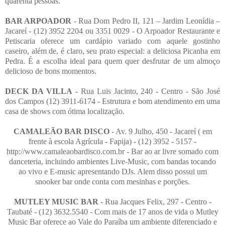
quarenta pessoas.
BAR ARPOADOR
- Rua Dom Pedro II, 121 – Jardim Leonídia –
Jacareí - (12) 3952 2204 ou 3351 0029 - O Arpoador Restaurante e
Petiscaria oferece um cardápio variado com aquele gostinho
caseiro, além de, é claro, seu prato especial: a deliciosa Picanha em
Pedra. É a escolha ideal para quem quer desfrutar de um almoço
delicioso de bons momentos.
DECK DA VILLA
- Rua Luis Jacinto, 240 - Centro - São José
dos Campos (12) 3911-6174 - Estrutura e bom atendimento em uma
casa de shows com ótima localização.
CAMALEÃO BAR DISCO
- Av. 9 Julho, 450 - Jacareí ( em
frente à escola Agrícula - Fapija) - (12) 3952 - 5157 -
http://www.camaleaobardisco.com.br - Bar ao ar livre somado com
danceteria, incluindo ambientes Live-Music, com bandas tocando
ao vivo e E-music apresentando DJs. Alem disso possui um
snooker bar onde conta com mesinhas e porções.
MUTLEY MUSIC BAR
- Rua Jacques Felix, 297 - Centro -
Taubaté - (12) 3632.5540 - Com mais de 17 anos de vida o Mutley
Music Bar oferece ao Vale do Paraíba um ambiente diferenciado e