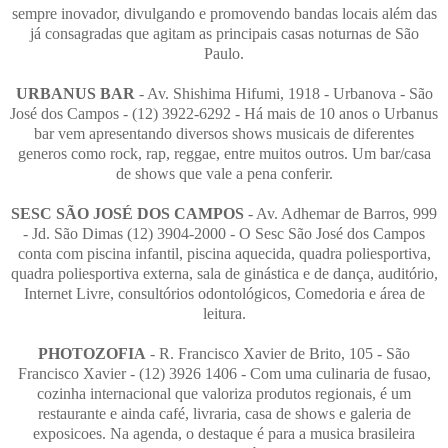
sempre inovador, divulgando e promovendo bandas locais além das
já consagradas que agitam as principais casas noturnas de São
Paulo.
URBANUS BAR
- Av. Shishima Hifumi, 1918 - Urbanova - São
José dos Campos - (12) 3922-6292 - Há mais de 10 anos o Urbanus
bar vem apresentando diversos shows musicais de diferentes
generos como rock, rap, reggae, entre muitos outros. Um bar/casa
de shows que vale a pena conferir.
SESC SÃO JOSÉ DOS CAMPOS
- Av. Adhemar de Barros, 999
- Jd. São Dimas (12) 3904-2000 - O Sesc São José dos Campos
conta com piscina infantil, piscina aquecida, quadra poliesportiva,
quadra poliesportiva externa, sala de ginástica e de dança, auditório,
Internet Livre, consultórios odontológicos, Comedoria e área de
leitura.
PHOTOZOFIA
- R. Francisco Xavier de Brito, 105 - São
Francisco Xavier - (12) 3926 1406 - Com uma culinaria de fusao,
cozinha internacional que valoriza produtos regionais, é um
restaurante e ainda café, livraria, casa de shows e galeria de
exposicoes. Na agenda, o destaque é para a musica brasileira