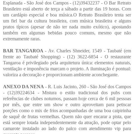
Esplanada - São José dos Campos - (12)39432237 - O Bar Retrato
Brasileiro está aberto de terça a sábado a partir das 19 horas. Com
um cardápio especial e boa música.O Retrato Brasileiro tenta ser
um fiel bar da cultura brasileira, com música brasileira e alguns
pratos típicos (apesar de não ter nada muito exótico), apostando
também em algumas bebidas pouco comuns, mesmo que não
extremamente raras.
BAR TANGAROA
- Av. Charles Shneider, 1549 - Taubaté (em
frente ao Taubaté Shopping) - (12) 3622-6854 - O restaurante
Tangaroa é privilegiado pela arquitetura única: elementos naturais,
ventilação e imponência marcam o projeto. A iluminação é pontual:
valoriza a decoração e proporcionam ambiente aconchegante.
ANEXO DA NENA
- R. Luis Jacinto, 260 - São José dos Campos
- (12)39224634 - Mistura o estilo tradicional dos pubs com
referências de clubes noturnos, passam hoje cerca de 6 mil pessoas
por mês, que entre um show e outro aproveitam para petiscar
porções como o mix de frios acompanhadas de uma boa caipirinha
de saquê de frutas vermelhas. Quem não quer encarar a pista, que
está sempre lotada independentemente da atração, pode optar pelo
camarote instalado ao lado do palco com atendimento vip para