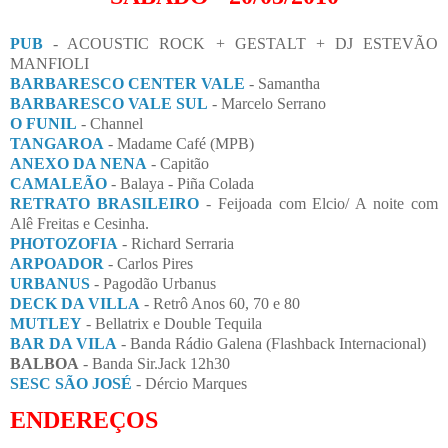
PUB
- ACOUSTIC ROCK + GESTALT + DJ ESTEVÃO
MANFIOLI
BARBARESCO CENTER VALE
- Samantha
BARBARESCO VALE SUL
- Marcelo Serrano
O FUNIL
- Channel
TANGAROA
- Madame Café (MPB)
ANEXO DA NENA
- Capitão
CAMALEÃO
- Balaya - Piña Colada
RETRATO BRASILEIRO
- Feijoada com Elcio/ A noite com
Alê Freitas e Cesinha.
PHOTOZOFIA
- Richard Serraria
ARPOADOR
- Carlos Pires
URBANUS
- Pagodão Urbanus
DECK DA VILLA
- Retrô Anos 60, 70 e 80
MUTLEY
- Bellatrix e Double Tequila
BAR DA VILA
- Banda Rádio Galena (Flashback Internacional)
BALBOA
- Banda Sir.Jack 12h30
SESC SÃO JOSÉ
- Dércio Marques
ENDEREÇOS