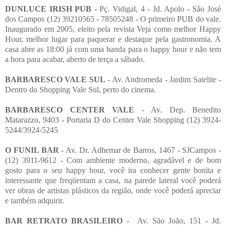
DUNLUCE IRISH PUB
- Pç. Vidigal, 4 - Jd. Apolo - São José
dos Campos (12) 39210565 - 78505248 - O primeiro PUB do vale.
Inaugurado em 2005, eleito pela revista Veja como melhor Happy
Hour, melhor lugar para paquerar e destaque pela gastronomia. A
casa abre as 18:00 já com uma banda para o happy hour e não tem
a hora para acabar, aberto de terça a sábado.
BARBARESCO VALE SUL
- Av. Andromeda - Jardim Satelite -
Dentro do Shopping Vale Sul, perto do cinema.
BARBARESCO CENTER VALE
- Av. Dep. Benedito
Matarazzo, 9403 - Portaria D do Center Vale Shopping (12) 3924-
5244/3924-5245
O FUNIL BAR
- Av. Dr. Adhemar de Barros, 1467 - SJCampos -
(12) 3911-9612 - Com ambiente moderno, agradável e de bom
gosto para o seu happy hour, você ira conhecer gente bonita e
interessante que freqüentam a casa, na parede lateral você poderá
ver obras de artistas plásticos da região, onde você poderá apreciar
e também adquirir.
BAR RETRATO BRASILEIRO
- Av. São João, 151 - Jd.