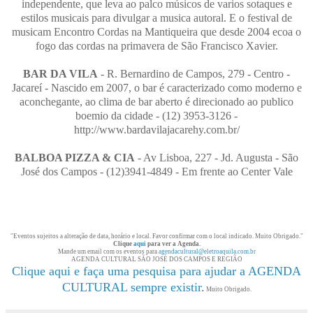
independente, que leva ao palco músicos de varios sotaques e
estilos musicais para divulgar a musica autoral. E o festival de
musicam Encontro Cordas na Mantiqueira que desde 2004 ecoa o
fogo das cordas na primavera de São Francisco Xavier.
BAR DA VILA
- R. Bernardino de Campos, 279 - Centro -
Jacareí - Nascido em 2007, o bar é caracterizado como moderno e
aconchegante, ao clima de bar aberto é direcionado ao publico
boemio da cidade - (12) 3953-3126 -
http://www.bardavilajacarehy.com.br/
BALBOA PIZZA & CIA
- Av Lisboa, 227 - Jd. Augusta - São
José dos Campos - (12)3941-4849 - Em frente ao Center Vale
"Eventos sujeitos a alteração de data, horário e local. Favor confirmar com o local indicado. Muito Obrigado."
Clique
aqui
para ver a Agenda.
Mande um email com os eventos para
agendacultural@eletroaquila.com.br
AGENDA CULTURAL SÃO JOSÉ DOS CAMPOS E REGIÃO
Clique aqui e faça uma pesquisa para ajudar a AGENDA
CULTURAL sempre existir
.
Muito Obrigado.