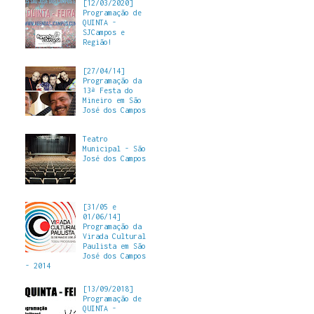
[12/03/2020]
Programação de
QUINTA -
SJCampos e
Região!
[27/04/14]
Programação da
13ª Festa do
Mineiro em São
José dos Campos
Teatro
Municipal - São
José dos Campos
[31/05 e
01/06/14]
Programação da
Virada Cultural
Paulista em São
José dos Campos
- 2014
[13/09/2018]
Programação de
QUINTA -