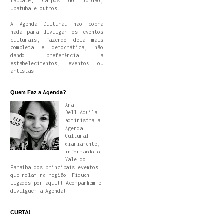
Taubaté, Campos do Jordão,
Ubatuba e outros.
A Agenda Cultural não cobra
nada para divulgar os eventos
culturais, fazendo dela mais
completa e democrática, não
dando preferência a
estabelecimentos, eventos ou
artistas.
Quem Faz a Agenda?
Ana
Dell'Aquila
administra a
Agenda
Cultural
diariamente,
informando o
Vale do
Paraíba dos principais eventos
que rolam na região! Fiquem
ligados por aqui!! Acompanhem e
divulguem a Agenda!
CURTA!