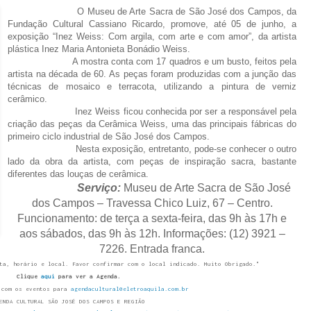
O Museu de Arte Sacra de São José dos Campos, da
Fundação Cultural Cassiano Ricardo, promove, até 05 de junho, a
exposição “Inez Weiss: Com argila, com arte e com amor”, da artista
plástica Inez Maria Antonieta Bonádio Weiss.
A mostra conta com 17 quadros e um busto, feitos pela
artista na década de 60. As peças foram produzidas com a junção das
técnicas de mosaico e terracota, utilizando a pintura de verniz
cerâmico.
Inez Weiss ficou conhecida por ser a responsável pela
criação das peças da Cerâmica Weiss, uma das principais fábricas do
primeiro ciclo industrial de São José dos Campos.
Nesta exposição, entretanto, pode-se conhecer o outro
lado da obra da artista, com peças de inspiração sacra, bastante
diferentes das louças de cerâmica.
Serviço:
Museu de Arte Sacra de São José
dos Campos – Travessa Chico Luiz, 67 – Centro.
Funcionamento: de terça a sexta-feira, das 9h às 17h e
aos sábados, das 9h às 12h. Informações: (12) 3921 –
7226. Entrada franca.
ta, horário e local. Favor confirmar com o local indicado. Muito Obrigado."
Clique
aqui
para ver a Agenda.
 com os eventos para
agendacultural@eletroaquila.com.br
ENDA CULTURAL SÃO JOSÉ DOS CAMPOS E REGIÃO