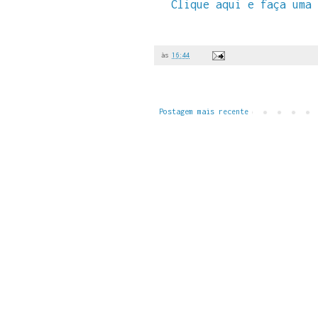
Clique aqui e faça uma 
às
16:44
Postagem mais recente