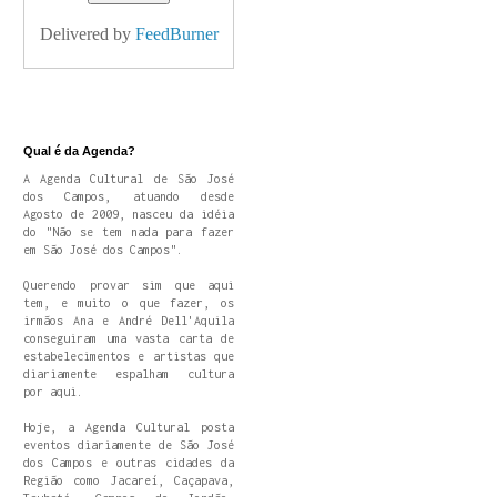
Delivered by
FeedBurner
Qual é da Agenda?
A Agenda Cultural de São José
dos Campos, atuando desde
Agosto de 2009, nasceu da idéia
do "Não se tem nada para fazer
em São José dos Campos".
Querendo provar sim que aqui
tem, e muito o que fazer, os
irmãos Ana e André Dell'Aquila
conseguiram uma vasta carta de
estabelecimentos e artistas que
diariamente espalham cultura
por aqui.
Hoje, a Agenda Cultural posta
eventos diariamente de São José
dos Campos e outras cidades da
Região como Jacareí, Caçapava,