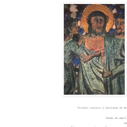
"Eventos sujeitos a alteração de da
Mande um email
AG