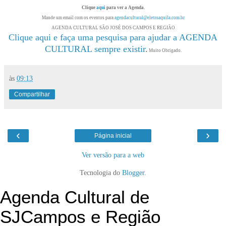
Clique
aqui
para ver a Agenda.
Mande um email com os eventos para
agendacultural@eletroaquila.com.br
AGENDA CULTURAL SÃO JOSÉ DOS CAMPOS E REGIÃO
Clique aqui e faça uma pesquisa para ajudar a AGENDA
CULTURAL sempre existir
.
Muito Obrigado.
às
09:13
Compartilhar
‹
›
Página inicial
Ver versão para a web
Tecnologia do
Blogger
.
Agenda Cultural de
SJCampos e Região