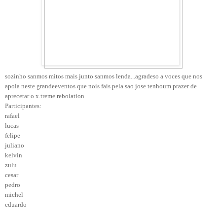
sozinho sanmos mitos mais junto sanmos lenda...
agradeso a voces que nos
apoia neste grande
eventos que nois fais pela sao jose tenho
um prazer de
aprecetar o x.treme rebolation
Participantes:
rafael
lucas
felipe
juliano
kelvin
zulu
cesar
pedro
michel
eduardo