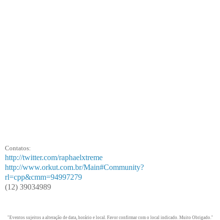
Contatos:
http://twitter.com/raphaelxtreme
http://www.orkut.com.br/Main#Community?
rl=cpp&cmm=94997279
(12) 39034989
"Eventos sujeitos a alteração de data, horário e local. Favor confirmar com o local indicado. Muito Obrigado."