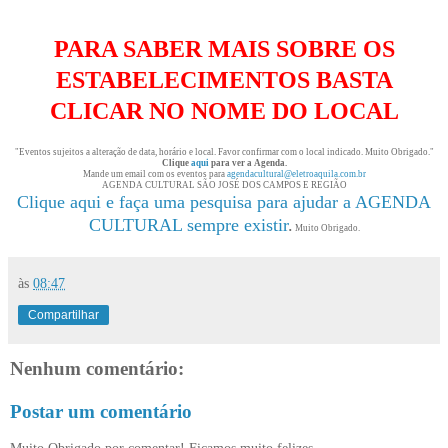
PARA SABER MAIS SOBRE OS
ESTABELECIMENTOS BASTA
CLICAR NO NOME DO LOCAL
"Eventos sujeitos a alteração de data, horário e local. Favor confirmar com o local indicado. Muito Obrigado."
Clique
aqui
para ver a Agenda.
Mande um email com os eventos para
agendacultural@eletroaquila.com.br
AGENDA CULTURAL SÃO JOSÉ DOS CAMPOS E REGIÃO
Clique aqui e faça uma pesquisa para ajudar a AGENDA
CULTURAL sempre existir
.
Muito Obrigado.
às
08:47
Compartilhar
Nenhum comentário:
Postar um comentário
Muito Obrigado por comentar! Ficamos muito felizes