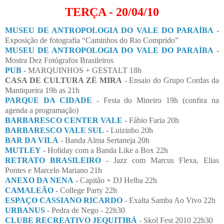
TERÇA - 20/04/10
MUSEU DE ANTROPOLOGIA DO VALE DO PARAÍBA
-
Exposição de fotografia “Caminhos do Rio Comprido”
MUSEU DE ANTROPOLOGIA DO VALE DO PARAÍBA
-
Mostra Dez Fotógrafos Brasileiros
PUB
- MARQUINHOS + GESTALT 18h
CASA DE CULTURA ZÉ MIRA
- Ensaio do Grupo Cordas da
Mantiqueira 19h as 21h
PARQUE DA CIDADE
- Festa do Mineiro 19h (confira na
agenda a programação)
BARBARESCO CENTER VALE
- Fábio Faria 20h
BARBARESCO VALE SUL
- Luizinho 20h
BAR DA VILA
- Banda Alma Sertaneja 20h
MUTLEY
- Holiday com a Banda Like a Box 22h
RETRATO BRASILEIRO
- Jazz com Marcus Flexa, Elias
Pontes e Marcelo Mariano 21h
ANEXO DA NENA
- Capitão + DJ Helba 22h
CAMALEÃO
- College Party 22h
ESPAÇO CASSIANO RICARDO
- Exalta Samba Ao Vivo 22h
URBANUS
- Pedra de Nego - 22h30
CLUBE RECREATIVO JEQUITIBÁ
- Skol Fest 2010 22h30