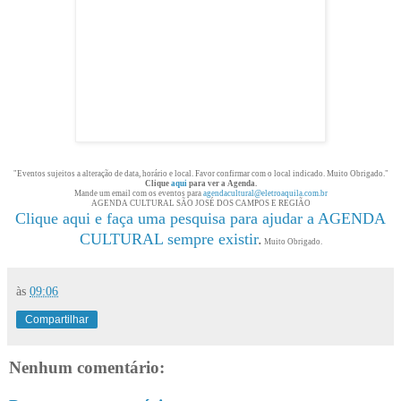
"Eventos sujeitos a alteração de data, horário e local. Favor confirmar com o local indicado. Muito Obrigado."
Clique
aqui
para ver a Agenda.
Mande um email com os eventos para
agendacultural@eletroaquila.com.br
AGENDA CULTURAL SÃO JOSÉ DOS CAMPOS E REGIÃO
Clique aqui e faça uma pesquisa para ajudar a AGENDA
CULTURAL sempre existir
.
Muito Obrigado.
às
09:06
Compartilhar
Nenhum comentário: