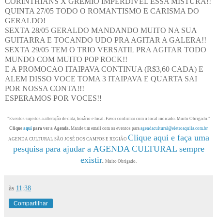
CORINTHIANS X GREMIO IMPERDIVEL ESSA MISTURA!!
QUINTA 27/05 TODO O ROMANTISMO E CARISMA DO
GERALDO!
SEXTA 28/05 GERALDO MANDANDO MUITO NA SUA
GUITARRA E TOCANDO UDO PRA AGITAR A GALERA!!
SEXTA 29/05 TEM O TRIO VERSATIL PRA AGITAR TODO
MUNDO COM MUITO POP ROCK!!
E A PROMOCAO ITAIPAVA CONTINUA (R$3,60 CADA) E
ALEM DISSO VOCE TOMA 3 ITAIPAVA E QUARTA SAI
POR NOSSA CONTA!!!
ESPERAMOS POR VOCES!!
"Eventos sujeitos a alteração de data, horário e local. Favor confirmar com o local indicado. Muito Obrigado."
Clique
aqui
para ver a Agenda.
Mande um email com os eventos para
agendacultural@eletroaquila.com.br
Clique aqui e faça uma
AGENDA CULTURAL SÃO JOSÉ DOS CAMPOS E REGIÃO
pesquisa para ajudar a AGENDA CULTURAL sempre
existir
.
Muito Obrigado.
às
11:38
Compartilhar