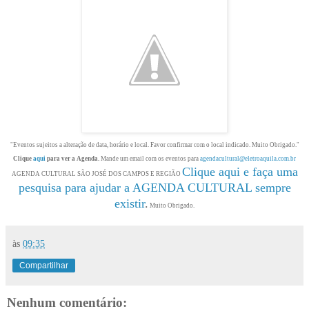
"Eventos sujeitos a alteração de data, horário e local. Favor confirmar com o local indicado. Muito Obrigado."
Clique
aqui
para ver a Agenda.
Mande um email com os eventos para
agendacultural@eletroaquila.com.br
Clique aqui e faça uma
AGENDA CULTURAL SÃO JOSÉ DOS CAMPOS E REGIÃO
pesquisa para ajudar a AGENDA CULTURAL sempre
existir
.
Muito Obrigado.
às
09:35
Compartilhar
Nenhum comentário: