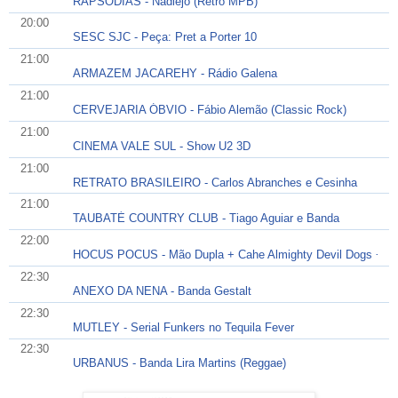
RAPSODIAS - Nadiejo (Retro MPB)
20:00
SESC SJC - Peça: Pret a Porter 10
21:00
ARMAZEM JACAREHY - Rádio Galena
21:00
CERVEJARIA ÓBVIO - Fábio Alemão (Classic Rock)
21:00
CINEMA VALE SUL - Show U2 3D
21:00
RETRATO BRASILEIRO - Carlos Abranches e Cesinha
21:00
TAUBATÉ COUNTRY CLUB - Tiago Aguiar e Banda
22:00
HOCUS POCUS - Mão Dupla + Cahe Almighty Devil Dogs + Al
22:30
ANEXO DA NENA - Banda Gestalt
22:30
MUTLEY - Serial Funkers no Tequila Fever
22:30
URBANUS - Banda Lira Martins (Reggae)