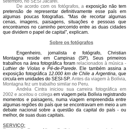
setembro, no SESI Jacareí.
De acordo com os fotógrafos, a
exposição não tem
pretensão de representar definitivamente esse país em
algumas poucas fotografias. “Mas de recortar algumas
cenas, imagens, paisagens, situações e pessoas que
encontramos no caminho percorrido entre as duas cidades
que dividem o papel de capital”, explicam.
Sobre os fotógrafos
Engenheiro, jornalista e fotógrafo, Christian
Montagna reside em Campinas (SP). Seus primeiros
trabalhos na área fotográfica foram
relacionados à música -
Luthier de Violas
e
Pé-de-Parede
. Ele também assina a
exposição fotográfica
12.000 km
de Chile a Argentina
, que
circula em unidades do SESI-SP.
Antes da viagem à Bolívia,
Montagna fez um trabalho similar no Peru.
Andréa Cintra iniciou sua carreira fotográfica em
2002 e aceitou o colega
em viagem pela Bolívia registrando
momentos e paisagens, numa viagem empreendida entre
algumas regiões do país que se encontravam em meio a um
debate nacional sobre a questão da capital do país - ou
melhor, de suas duas capitais.
SERVIÇO: