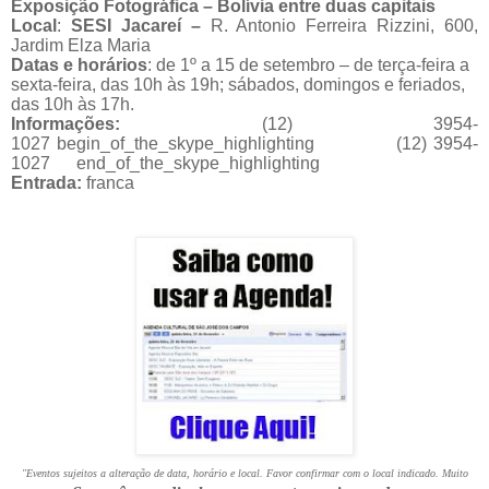
Exposição Fotográfica – Bolívia entre duas capitais
Local
:
SESI Jacareí –
R. Antonio Ferreira Rizzini, 600,
Jardim Elza Maria
Datas e horários
: de 1º a 15 de setembro – de terça-feira a
sexta-feira, das 10h às 19h; sábados, domingos e feriados,
das 10h às 17h.
Informações:
(12) 3954-
1027
begin_of_the_skype_highlighting
(12) 3954-
1027
end_of_the_skype_highlighting
Entrada:
franca
"Eventos sujeitos a alteração de data, horário e local. Favor confirmar com o local indicado. Muito