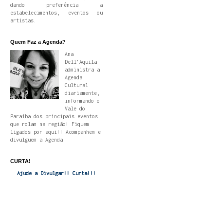
dando preferência a
estabelecimentos, eventos ou
artistas.
Quem Faz a Agenda?
Ana
Dell'Aquila
administra a
Agenda
Cultural
diariamente,
informando o
Vale do
Paraíba dos principais eventos
que rolam na região! Fiquem
ligados por aqui!! Acompanhem e
divulguem a Agenda!
CURTA!
Ajude a Divulgar!! Curta!!!