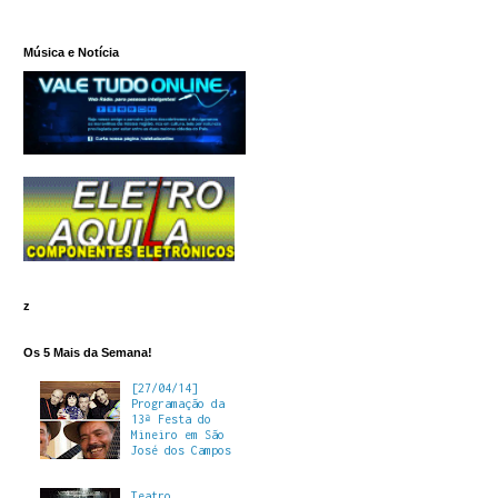
Música e Notícia
z
Os 5 Mais da Semana!
[27/04/14]
Programação da
13ª Festa do
Mineiro em São
José dos Campos
Teatro