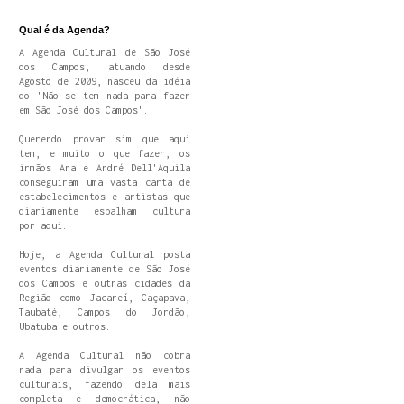
Qual é da Agenda?
A Agenda Cultural de São José
dos Campos, atuando desde
Agosto de 2009, nasceu da idéia
do "Não se tem nada para fazer
em São José dos Campos".
Querendo provar sim que aqui
tem, e muito o que fazer, os
irmãos Ana e André Dell'Aquila
conseguiram uma vasta carta de
estabelecimentos e artistas que
diariamente espalham cultura
por aqui.
Hoje, a Agenda Cultural posta
eventos diariamente de São José
dos Campos e outras cidades da
Região como Jacareí, Caçapava,
Taubaté, Campos do Jordão,
Ubatuba e outros.
A Agenda Cultural não cobra
nada para divulgar os eventos
culturais, fazendo dela mais
completa e democrática, não