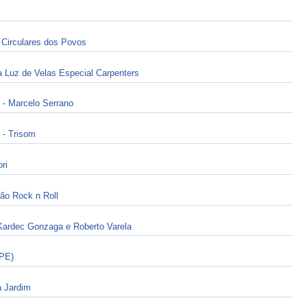
irculares dos Povos
Luz de Velas Especial Carpenters
Marcelo Serrano
 Trisom
ri
o Rock n Roll
Kardec Gonzaga e Roberto Varela
PE)
a Jardim