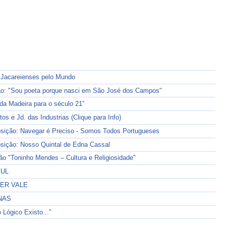
acareienses pelo Mundo
: "Sou poeta porque nasci em São José dos Campos"
da Madeira para o século 21”
s e Jd. das Industrias (Clique para Info)
ão: Navegar é Preciso - Somos Todos Portugueses
ão: Nosso Quintal de Edna Cassal
"Toninho Mendes – Cultura e Religiosidade"
SUL
ER VALE
NAS
ógico Existo..."