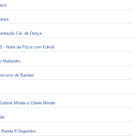
leco
manye
ntação Cia. de Dança
 Noite da Pizza com Edival
 Mallandro
Concurso de Bandas
riel Minder e Cibele Minder
da
Banda 8 Segundos