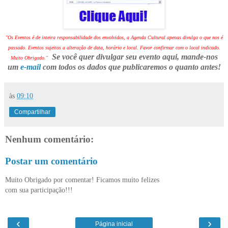
"Os Eventos é de inteira responsabilidade dos envolvidos, a Agenda Cultural apenas divulga o que nos é
passado. Eventos sujeitos a alteração de data, horário e local. Favor confirmar com o local indicado.
Se você quer divulgar seu evento aqui, mande-nos
Muito Obrigado."
um
e-mail
com todos os dados que publicaremos o quanto antes!
às
09:10
Compartilhar
Nenhum comentário:
Postar um comentário
Muito Obrigado por comentar! Ficamos muito felizes
com sua participação!!!
‹
›
Página inicial