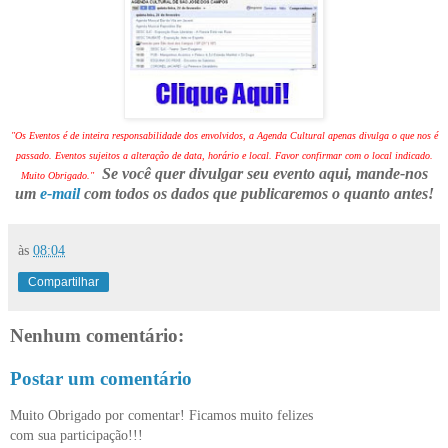
"Os Eventos é de inteira responsabilidade dos envolvidos, a Agenda Cultural apenas divulga o que nos é
passado. Eventos sujeitos a alteração de data, horário e local. Favor confirmar com o local indicado.
Se você quer divulgar seu evento aqui, mande-nos
Muito Obrigado."
um
e-mail
com todos os dados que publicaremos o quanto antes!
às
08:04
Compartilhar
Nenhum comentário:
Postar um comentário
Muito Obrigado por comentar! Ficamos muito felizes
com sua participação!!!