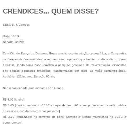
SESC S. J. Campos  

Dia(s) 15/09 

Sábado, às 20h.

Com Cia. de Dança de Diadema. Em sua mais recente criação coreográfica, a Companhia 
de Danças de Diadema aborda as crendices populares que habitam o dia a dia do povo 
brasileiro, tendo como base temática a pesquisa gestual e de movimentação, elementos 
das danças populares brasileiras, transformadas por meio da visão contemporânea. 
Auditório. 126 lugares. Duração 60min.

Não recomendado para menores de 14 anos

R$ 8,00 [inteira]

R$ 4,00 [usuário inscrito no SESC e dependentes, +60 anos, professores da rede pública 
de ensino e estudantes com comprovante]

R$ 2,00 [trabalhador no comércio de bens, serviços e turismo matriculado no SESC e 
dependentes]