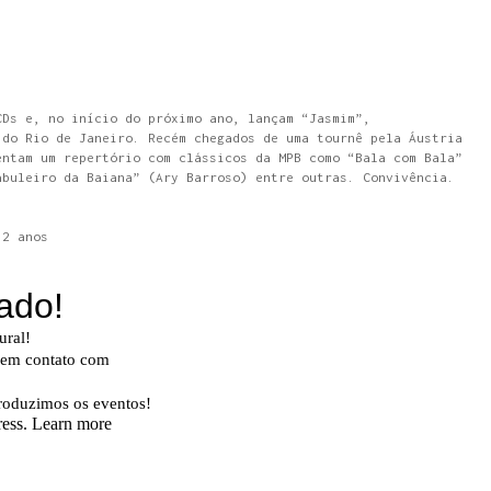
CDs e, no início do próximo ano, lançam “Jasmim”,
 do Rio de Janeiro. Recém chegados de uma tournê pela Áustria
entam um repertório com clássicos da MPB como “Bala com Bala”
abuleiro da Baiana” (Ary Barroso) entre outras. Convivência.
12 anos