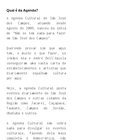
Qual é da Agenda?
A Agenda Cultural de São José
dos Campos, atuando desde
Agosto de 2009, nasceu da idéia
do "Não se tem nada para fazer
em São José dos Campos".
Querendo provar sim que aqui
tem, e muito o que fazer, os
irmãos Ana e André Dell'Aquila
conseguiram uma vasta carta de
estabelecimentos e artistas que
diariamente espalham cultura
por aqui.
Hoje, a Agenda Cultural posta
eventos diariamente de São José
dos Campos e outras cidades da
Região como Jacareí, Caçapava,
Taubaté, Campos do Jordão,
Ubatuba e outros.
A Agenda Cultural não cobra
nada para divulgar os eventos
culturais, fazendo dela mais
completa e democrática, não