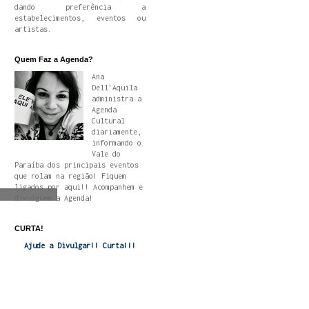
dando preferência a
estabelecimentos, eventos ou
artistas.
Quem Faz a Agenda?
Ana
Dell'Aquila
administra a
Agenda
Cultural
diariamente,
informando o
Vale do
Paraíba dos principais eventos
que rolam na região! Fiquem
ligados por aqui!! Acompanhem e
divulguem a Agenda!
CURTA!
Ajude a Divulgar!! Curta!!!