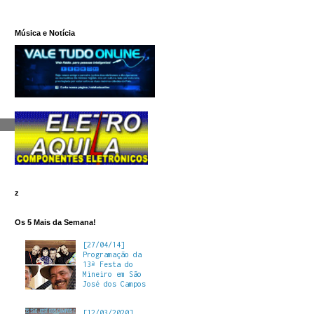
Música e Notícia
z
Os 5 Mais da Semana!
[27/04/14]
Programação da
13ª Festa do
Mineiro em São
José dos Campos
[12/03/2020]