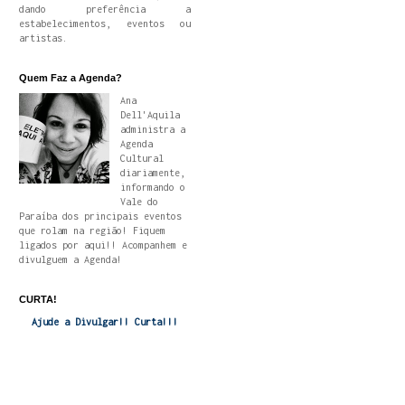
dando preferência a
estabelecimentos, eventos ou
artistas.
Quem Faz a Agenda?
Ana
Dell'Aquila
administra a
Agenda
Cultural
diariamente,
informando o
Vale do
Paraíba dos principais eventos
que rolam na região! Fiquem
ligados por aqui!! Acompanhem e
divulguem a Agenda!
CURTA!
Ajude a Divulgar!! Curta!!!