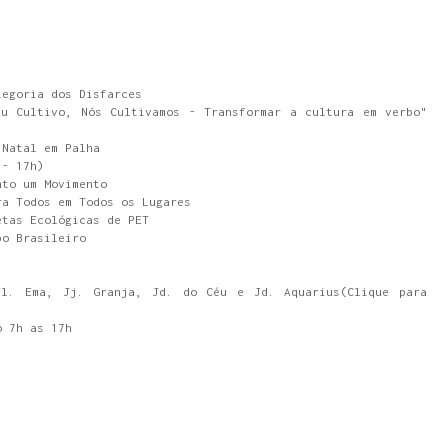
legoria dos Disfarces
Eu Cultivo, Nós Cultivamos - Transformar a cultura em verbo"
 Natal em Palha
 - 17h)
nto um Movimento
ra Todos em Todos os Lugares
etas Ecológicas de PET
po Brasileiro
Vl. Ema, Jj. Granja, Jd. do Céu e Jd. Aquarius(Clique para
o 7h as 17h