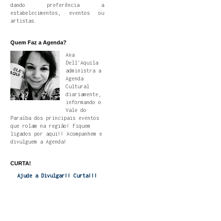
dando preferência a
estabelecimentos, eventos ou
artistas.
Quem Faz a Agenda?
Ana
Dell'Aquila
administra a
Agenda
Cultural
diariamente,
informando o
Vale do
Paraíba dos principais eventos
que rolam na região! Fiquem
ligados por aqui!! Acompanhem e
divulguem a Agenda!
CURTA!
Ajude a Divulgar!! Curta!!!