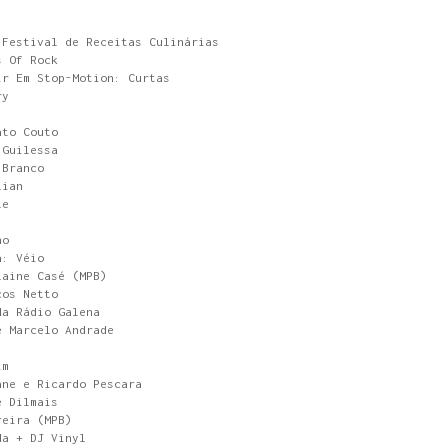
 Festival de Receitas Culinárias
s Of Rock
ir Em Stop-Motion: Curtas
ry
ato Couto
 Guilessa
 Branco
lian
le
no
a: Véio
laine Casé (MPB)
cos Netto
da Rádio Galena
e Marcelo Andrade
)
im
ane e Ricardo Pescara
e Dilmais
reira (MPB)
da + DJ Vinyl