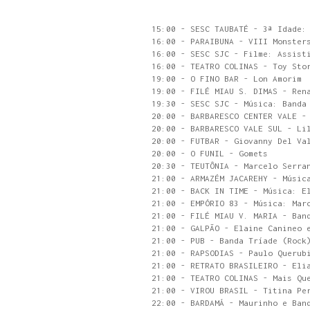
15:00 - SESC TAUBATÉ - 3ª Idade:
16:00 - PARAIBUNA - VIII Monster
16:00 - SESC SJC - Filme: Assist
16:00 - TEATRO COLINAS - Toy Sto
19:00 - O FINO BAR - Lon Amorim
19:00 - FILÉ MIAU S. DIMAS - Ren
19:30 - SESC SJC - Música: Banda
20:00 - BARBARESCO CENTER VALE -
20:00 - BARBARESCO VALE SUL - Li
20:00 - FUTBAR - Giovanny Del Va
20:00 - O FUNIL - Gomets
20:30 - TEUTÔNIA - Marcelo Serra
21:00 - ARMAZÉM JACAREHY - Músic
21:00 - BACK IN TIME - Música: E
21:00 - EMPÓRIO 83 - Música: Mar
21:00 - FILÉ MIAU V. MARIA - Ban
21:00 - GALPÃO - Elaine Canineo 
21:00 - PUB - Banda Tríade (Rock
21:00 - RAPSODIAS - Paulo Querub
21:00 - RETRATO BRASILEIRO - Eli
21:00 - TEATRO COLINAS - Mais Qu
21:00 - VIROU BRASIL - Titina Pe
22:00 - BARDAMÁ - Maurinho e Ban