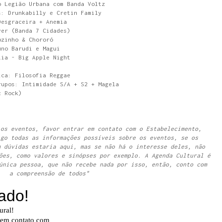
o Legião Urbana com Banda Voltz
s: Drunkabilly e Cretin Family
Desgraceira + Anemia
ver (Banda 7 Cidades)
ozinho & Chororó
uno Barudi e Magui
lia - Big Apple Night
ica: Filosofia Reggae
rupos: Intimidade S/A + S2 + Magela
c Rock)
 os eventos, favor entrar em contato com o Estabelecimento,
igo todas as informações possíveis sobre os eventos, se os
m dúvidas estaria aqui, mas se não há o interesse deles, não
ões, como valores e sinópses por exemplo. A Agenda Cultural é
única pessoa, que não recebe nada por isso, então, conto com
a compreensão de todos"