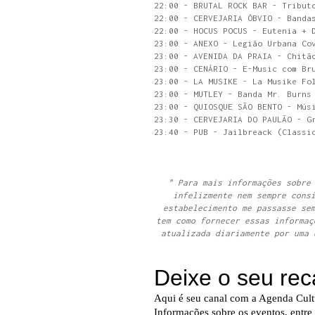
22:00 - BRUTAL ROCK BAR - Tribut
22:00 - CERVEJARIA ÓBVIO - Banda
22:00 - HOCUS POCUS - Eutenia + 
23:00 - ANEXO - Legião Urbana Co
23:00 - AVENIDA DA PRAIA - Chitã
23:00 - CENÁRIO - E-Music com Br
23:00 - LA MUSIKE - La Musike Fo
23:00 - MUTLEY - Banda Mr. Burns
23:00 - QUIOSQUE SÃO BENTO - Mús
23:30 - CERVEJARIA DO PAULÃO - G
23:40 - PUB - Jailbreack (Classi
" Para mais informações sobre
infelizmente nem sempre cons
estabelecimento me passasse se
tem como fornecer essas informaç
atualizada diariamente por uma 