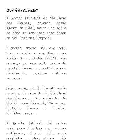
Qual é da Agenda?
A Agenda Cultural de São José
dos Campos, atuando desde
Agosto de 2009, nasceu da idéia
do "Não se tem nada para fazer
em São José dos Campos".
Querendo provar sim que aqui
tem, e muito o que fazer, os
irmãos Ana e André Dell'Aquila
conseguiram uma vasta carta de
estabelecimentos e artistas que
diariamente espalham cultura
por aqui.
Hoje, a Agenda Cultural posta
eventos diariamente de São José
dos Campos e outras cidades da
Região como Jacareí, Caçapava,
Taubaté, Campos do Jordão,
Ubatuba e outros.
A Agenda Cultural não cobra
nada para divulgar os eventos
culturais, fazendo dela mais
completa e democrática, não