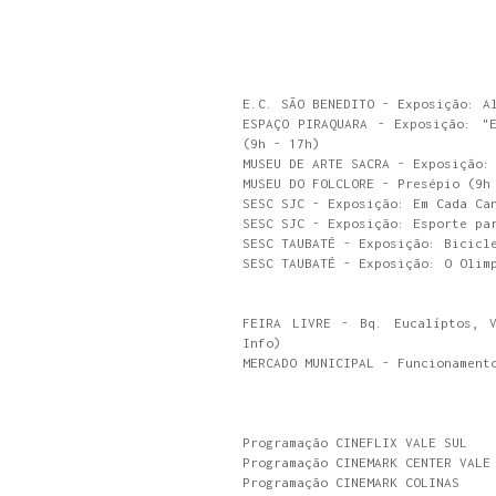
E.C. SÃO BENEDITO - Exposição: A
ESPAÇO PIRAQUARA - Exposição: "
(9h - 17h)
MUSEU DE ARTE SACRA - Exposição:
MUSEU DO FOLCLORE - Presépio (9h
SESC SJC - Exposição: Em Cada Ca
SESC SJC - Exposição: Esporte pa
SESC TAUBATÉ - Exposição: Bicicl
SESC TAUBATÉ - Exposição: O Olim
FEIRA LIVRE - Bq. Eucalíptos, 
Info)
MERCADO MUNICIPAL - Funcionament
Programação CINEFLIX VALE SUL
Programação CINEMARK CENTER VALE
Programação CINEMARK COLINAS