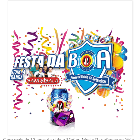
Com mais de 17 anos de vida o Mutley Music Bar oferece ao Vale