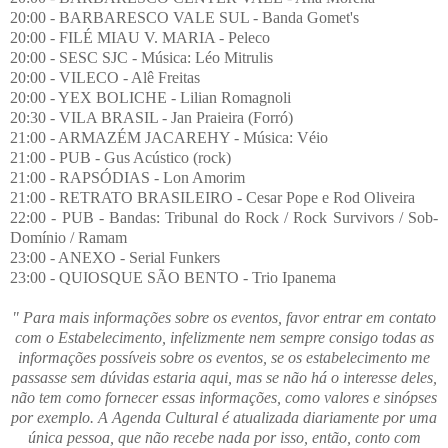
20:00 - BARBARESCO VALE SUL - Banda Gomet's
20:00 - FILÉ MIAU V. MARIA - Peleco
20:00 - SESC SJC - Música: Léo Mitrulis
20:00 - VILECO - Alê Freitas
20:00 - YEX BOLICHE - Lilian Romagnoli
20:30 - VILA BRASIL - Jan Praieira (Forró)
21:00 - ARMAZÉM JACAREHY - Música: Véio
21:00 - PUB - Gus Acústico (rock)
21:00 - RAPSÓDIAS - Lon Amorim
21:00 - RETRATO BRASILEIRO - Cesar Pope e Rod Oliveira
22:00 - PUB - Bandas: Tribunal do Rock / Rock Survivors / Sob-
Domínio / Ramam
23:00 - ANEXO - Serial Funkers
23:00 - QUIOSQUE SÃO BENTO - Trio Ipanema
" Para mais informações sobre os eventos, favor entrar em contato
com o Estabelecimento, infelizmente nem sempre consigo todas as
informações possíveis sobre os eventos, se os estabelecimento me
passasse sem dúvidas estaria aqui, mas se não há o interesse deles,
não tem como fornecer essas informações, como valores e sinópses
por exemplo. A Agenda Cultural é atualizada diariamente por uma
única pessoa, que não recebe nada por isso, então, conto com