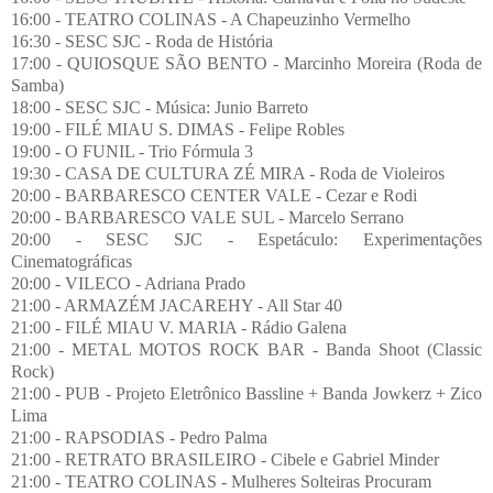
16:00 - TEATRO COLINAS - A Chapeuzinho Vermelho
16:30 - SESC SJC - Roda de História
17:00 - QUIOSQUE SÃO BENTO - Marcinho Moreira (Roda de
Samba)
18:00 - SESC SJC - Música: Junio Barreto
19:00 - FILÉ MIAU S. DIMAS - Felipe Robles
19:00 - O FUNIL - Trio Fórmula 3
19:30 - CASA DE CULTURA ZÉ MIRA - Roda de Violeiros
20:00 - BARBARESCO CENTER VALE - Cezar e Rodi
20:00 - BARBARESCO VALE SUL - Marcelo Serrano
20:00 - SESC SJC - Espetáculo: Experimentações
Cinematográficas
20:00 - VILECO - Adriana Prado
21:00 - ARMAZÉM JACAREHY - All Star 40
21:00 - FILÉ MIAU V. MARIA - Rádio Galena
21:00 - METAL MOTOS ROCK BAR - Banda Shoot (Classic
Rock)
21:00 - PUB - Projeto Eletrônico Bassline + Banda Jowkerz + Zico
Lima
21:00 - RAPSODIAS - Pedro Palma
21:00 - RETRATO BRASILEIRO - Cibele e Gabriel Minder
21:00 - TEATRO COLINAS - Mulheres Solteiras Procuram