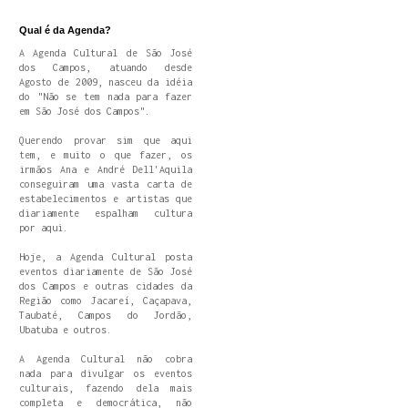
Qual é da Agenda?
A Agenda Cultural de São José
dos Campos, atuando desde
Agosto de 2009, nasceu da idéia
do "Não se tem nada para fazer
em São José dos Campos".
Querendo provar sim que aqui
tem, e muito o que fazer, os
irmãos Ana e André Dell'Aquila
conseguiram uma vasta carta de
estabelecimentos e artistas que
diariamente espalham cultura
por aqui.
Hoje, a Agenda Cultural posta
eventos diariamente de São José
dos Campos e outras cidades da
Região como Jacareí, Caçapava,
Taubaté, Campos do Jordão,
Ubatuba e outros.
A Agenda Cultural não cobra
nada para divulgar os eventos
culturais, fazendo dela mais
completa e democrática, não