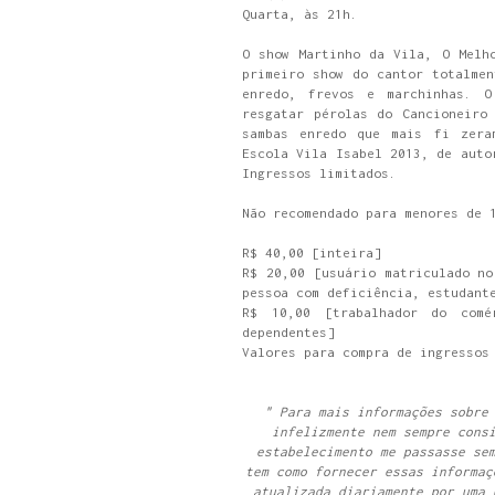
Quarta, às 21h.
O show Martinho da Vila, O Melh
primeiro show do cantor totalmen
enredo, frevos e marchinhas. O
resgatar pérolas do Cancioneiro
sambas enredo que mais fi zera
Escola Vila Isabel 2013, de auto
Ingressos limitados.
Não recomendado para menores de 
R$ 40,00
[inteira]
R$ 20,00
[usuário matriculado no
pessoa com deficiência, estudant
R$ 10,00
[trabalhador do com
dependentes]
Valores para compra de ingressos
" Para mais informações sobre
infelizmente nem sempre cons
estabelecimento me passasse se
tem como fornecer essas informaç
atualizada diariamente por uma 