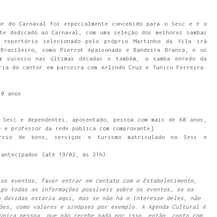
or do Carnaval foi especialmente concebido para o Sesc e é o
te dedicado ao Carnaval, com uma seleção dos melhores sambas
 repertório selecionado pelo próprio Martinho da Vila irá
 Brasileiro, como Pierrot Apaixonado e Bandeira Branca, e os
m sucesso nas últimas décadas e também, o samba enredo da
ria do cantor em parceira com Arlindo Cruz e Tunico Ferreira.
10 anos
 Sesc e dependentes, aposentado, pessoa com mais de 60 anos,
e e professor da rede pública com comprovante]
ércio de bens, serviços e turismo matriculado no Sesc e
 antecipados (até 19/02, às 21h).
 os eventos, favor entrar em contato com o Estabelecimento,
igo todas as informações possíveis sobre os eventos, se os
m dúvidas estaria aqui, mas se não há o interesse deles, não
ões, como valores e sinópses por exemplo. A Agenda Cultural é
única pessoa, que não recebe nada por isso, então, conto com