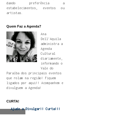
dando preferência a
estabelecimentos, eventos ou
artistas.
Quem Faz a Agenda?
Ana
Dell'Aquila
administra a
Agenda
Cultural
diariamente,
informando o
Vale do
Paraíba dos principais eventos
que rolam na região! Fiquem
ligados por aqui!! Acompanhem e
divulguem a Agenda!
CURTA!
Ajude a Divulgar!! Curta!!!