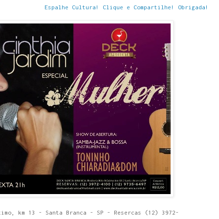
Espalhe Cultura! Clique e Compartilhe! Obrigada!
ximo, km 13 - Santa Branca - SP - Resercas (12) 3972-