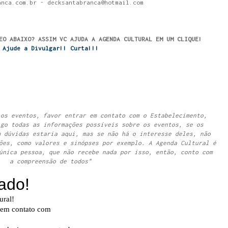
anca.com.br - decksantabranca@hotmail.com
EO ABAIXO? ASSIM VC AJUDA A AGENDA CULTURAL EM UM CLIQUE!
Ajude a Divulgar!! Curta!!!
 os eventos, favor entrar em contato com o Estabelecimento,
igo todas as informações possíveis sobre os eventos, se os
m dúvidas estaria aqui, mas se não há o interesse deles, não
ões, como valores e sinópses por exemplo. A Agenda Cultural é
única pessoa, que não recebe nada por isso, então, conto com
a compreensão de todos"