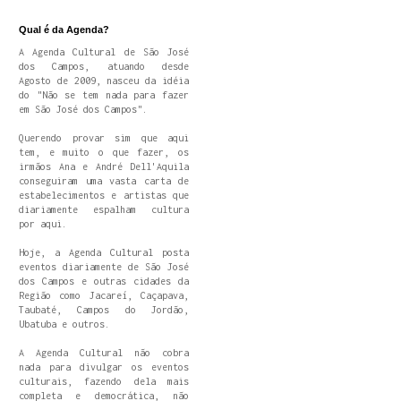
Qual é da Agenda?
A Agenda Cultural de São José
dos Campos, atuando desde
Agosto de 2009, nasceu da idéia
do "Não se tem nada para fazer
em São José dos Campos".
Querendo provar sim que aqui
tem, e muito o que fazer, os
irmãos Ana e André Dell'Aquila
conseguiram uma vasta carta de
estabelecimentos e artistas que
diariamente espalham cultura
por aqui.
Hoje, a Agenda Cultural posta
eventos diariamente de São José
dos Campos e outras cidades da
Região como Jacareí, Caçapava,
Taubaté, Campos do Jordão,
Ubatuba e outros.
A Agenda Cultural não cobra
nada para divulgar os eventos
culturais, fazendo dela mais
completa e democrática, não