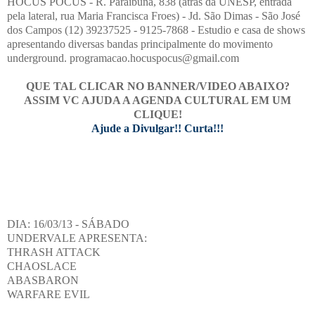
HOCUS POCUS - R. Paraibuna, 838 (atrás da UNESP, entrada
pela lateral, rua Maria Francisca Froes) - Jd. São Dimas - São José
dos Campos (12) 39237525 - 9125-7868 - Estudio e casa de shows
apresentando diversas bandas principalmente do movimento
underground. programacao.hocuspocus@gmail.com
QUE TAL CLICAR NO BANNER/VIDEO ABAIXO?
ASSIM VC AJUDA A AGENDA CULTURAL EM UM
CLIQUE!
Ajude a Divulgar!! Curta!!!
DIA: 16/03/13 - SÁBADO
UNDERVALE APRESENTA:
THRASH ATTACK
CHAOSLACE
ABASBARON
WARFARE EVIL