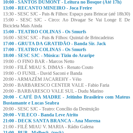
10:00 - SANTOS DUMONT - Leitura no Bosque (Até 17h)
13:00 - RECANTO MINEIRO - Joca Freire
13:30 - SESC SJC - Pais & Filhos: Espaço para Brincar (até 18h30)
15:00 - SESC SJC - Circo: Ao Divagar Se Vai Longe E De
Bicicleta Mais Ainda
15:00 - TEATRO COLINAS - Os Smurfs
16:00 - SESC SJC - Pais & Filhos: Quintal de Brincadeiras
17:00 - GRUTA DA GRATIDÃO - Banda Sir. Jack
17:00 - TEATRO COLINAS - Os Smurfs
18:00 - SESC SJC - Música: Tiziu do Araripe
19:00 - O FINO BAR - Marcos Netto
19:00 - FILÉ MIAU S. DIMAS - Renato Couto
19:00 - O FUNIL - David Saconi e Banda
20:00 - ARMAZÉM JACAREHY - Véio
20:00 - BARBARESCO CENTER VALE - Fabio Faria
20:00 - BARBARESCO VALE SUL - Dudu Marino
20:00 - CAFÉ DA MADRE - Jeitinho Brasileiro com Mateus
Bustamante e Lucas Seabra
20:00 - SESC SJC - Teatro: Concílio da Destruição
20:00 - VILECO - Banda Leve Atrito
21:00 - DECK SANTA BRANCA - Ana Morena
21:00 - FILÉ MIAU V. MARIA - Rádio Galena
21:00 - PUB - Malbeck, (rock)