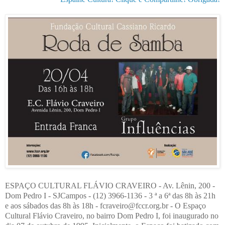
ESPAÇO CULTURAL FLÁVIO CRAVEIRO - Av. Lênin, 200 -
Dom Pedro I - SJCampos - (12) 3966-1136 - 3 ª a 6ª das 8h às 21h
e aos sábados das 8h às 18h - fcraveiro@fccr.org.br - O Espaço
Cultural Flávio Craveiro, no bairro Dom Pedro I, foi inaugurado no