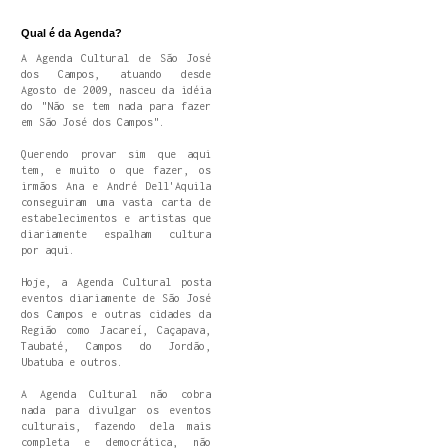
Qual é da Agenda?
A Agenda Cultural de São José
dos Campos, atuando desde
Agosto de 2009, nasceu da idéia
do "Não se tem nada para fazer
em São José dos Campos".
Querendo provar sim que aqui
tem, e muito o que fazer, os
irmãos Ana e André Dell'Aquila
conseguiram uma vasta carta de
estabelecimentos e artistas que
diariamente espalham cultura
por aqui.
Hoje, a Agenda Cultural posta
eventos diariamente de São José
dos Campos e outras cidades da
Região como Jacareí, Caçapava,
Taubaté, Campos do Jordão,
Ubatuba e outros.
A Agenda Cultural não cobra
nada para divulgar os eventos
culturais, fazendo dela mais
completa e democrática, não