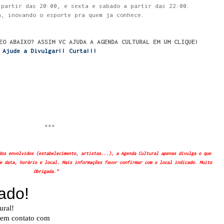
 partir das 20:00, e sexta e sabado a partir das 22:00.
a, inovando o esporte pra quem ja conhece.
EO ABAIXO? ASSIM VC AJUDA A AGENDA CULTURAL EM UM CLIQUE!
Ajude a Divulgar!! Curta!!!
***
dos envolvidos (estabelecimento, artistas...), a Agenda Cultural apenas divulga o que
e data, horário e local. Mais informações favor confirmar com o local indicado. Muito
Obrigada."