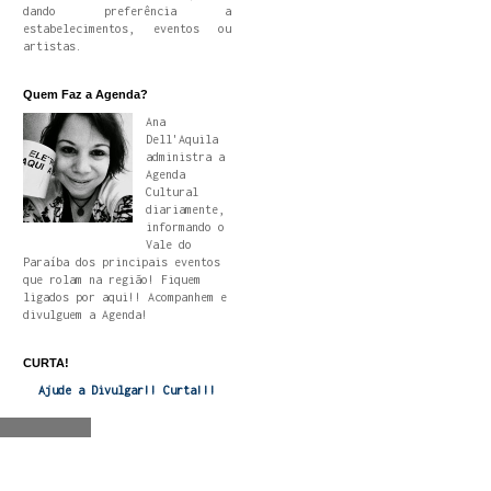
dando preferência a
estabelecimentos, eventos ou
artistas.
Quem Faz a Agenda?
Ana
Dell'Aquila
administra a
Agenda
Cultural
diariamente,
informando o
Vale do
Paraíba dos principais eventos
que rolam na região! Fiquem
ligados por aqui!! Acompanhem e
divulguem a Agenda!
CURTA!
Ajude a Divulgar!! Curta!!!