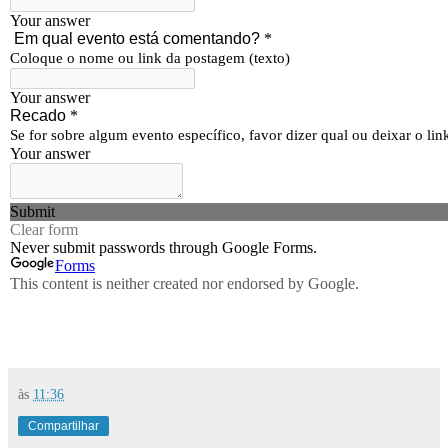
às
11:36
Compartilhar