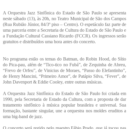
A Orquestra Jazz Sinfônica do Estado de São Paulo se apresenta
neste sábado (13), às 20h, no Teatro Municipal de São dos Campos
(Rua Rubião Júnior, 84/3º piso – Centro). O espetáculo faz parte de
uma parceria entre a Secretaria de Cultura do Estado de São Paulo e
a Fundação Cultural Cassiano Ricardo (FCCR). Os ingressos serão
gratuitos e distribuídos uma hora antes do concerto.
No programa estão os temas do Batman, do Robin Hood, do Sítio
do Pica-pau, além de “Tico-tico no Fubá”, de Zequinha de Abreu,
“Frevo de Orfeu”, de Vinicius de Moraes, “Passo do Elefantinho”,
de Henry Mancini, “Primeiro Amor”, de Patápio Silva, “Fever”, de
John Davenport & Eddie Cooley, entre outras músicas.
A Orquestra Jazz Sinfônica do Estado de São Paulo foi criada em
1990, pela Secretaria de Estado da Cultura, com a proposta de dar
tratamento sinfônico à música popular brasileira e universal. Sua
formação, bastante singular, une a orquestra nos moldes eruditos a
uma big-band de jazz.
O concerto será regido pelo maestro Fábio Prado, que já tocou nas