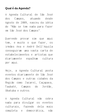
Qual é da Agenda?
A Agenda Cultural de São José
dos Campos, atuando desde
Agosto de 2009, nasceu da idéia
do "Não se tem nada para fazer
em São José dos Campos".
Querendo provar sim que aqui
tem, e muito o que fazer, os
irmãos Ana e André Dell'Aquila
conseguiram uma vasta carta de
estabelecimentos e artistas que
diariamente espalham cultura
por aqui.
Hoje, a Agenda Cultural posta
eventos diariamente de São José
dos Campos e outras cidades da
Região como Jacareí, Caçapava,
Taubaté, Campos do Jordão,
Ubatuba e outros.
A Agenda Cultural não cobra
nada para divulgar os eventos
culturais, fazendo dela mais
completa e democrática, não