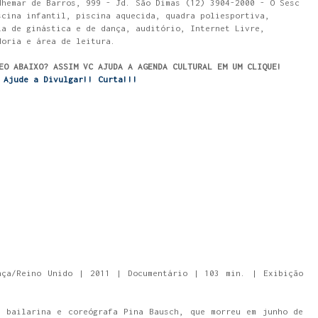
dhemar de Barros, 999 - Jd. São Dimas (12) 3904-2000 - O Sesc
scina infantil, piscina aquecida, quadra poliesportiva,
la de ginástica e de dança, auditório, Internet Livre,
doria e área de leitura.
EO ABAIXO? ASSIM VC AJUDA A AGENDA CULTURAL EM UM CLIQUE!
Ajude a Divulgar!! Curta!!!
nça/Reino Unido | 2011 | Documentário | 103 min. | Exibição
a bailarina e coreógrafa Pina Bausch, que morreu em junho de