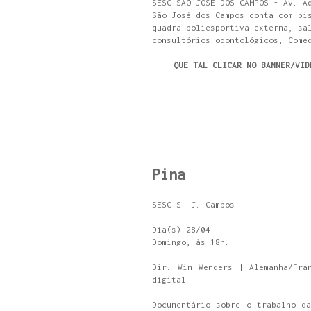
SESC SÃO JOSÉ DOS CAMPOS - Av. A
São José dos Campos conta com pi
quadra poliesportiva externa, sa
consultórios odontológicos, Come
QUE TAL CLICAR NO BANNER/VID
Pina
SESC S. J. Campos
Dia(s) 28/04
Domingo, às 18h.
Dir. Wim Wenders | Alemanha/Fra
digital
Documentário sobre o trabalho d