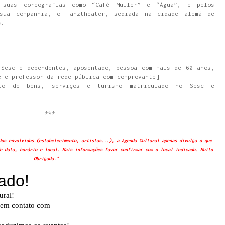
 suas coreografias como “Café Müller” e “Água”, e pelos
sua companhia, o Tanztheater, sediada na cidade alemã de
s.
 Sesc e dependentes, aposentado, pessoa com mais de 60 anos,
e e professor da rede pública com comprovante]
cio de bens, serviços e turismo matriculado no Sesc e
***
dos envolvidos (estabelecimento, artistas...), a Agenda Cultural apenas divulga o que
e data, horário e local. Mais informações favor confirmar com o local indicado. Muito
Obrigada."