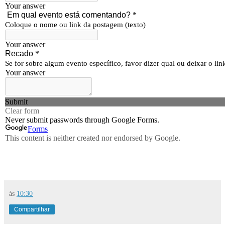
às
10:30
Compartilhar