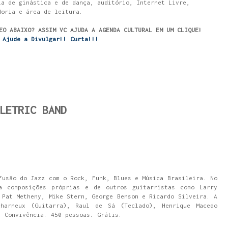
la de ginástica e de dança, auditório, Internet Livre,
doria e área de leitura.
EO ABAIXO? ASSIM VC AJUDA A AGENDA CULTURAL EM UM CLIQUE!
Ajude a Divulgar!! Curta!!!
LETRIC BAND
fusão do Jazz com o Rock, Funk, Blues e Música Brasileira. No
a composições próprias e de outros guitarristas como Larry
 Pat Metheny, Mike Stern, George Benson e Ricardo Silveira. A
harneux (Guitarra), Raul de Sá (Teclado), Henrique Macedo
. Convivência. 450 pessoas. Grátis.