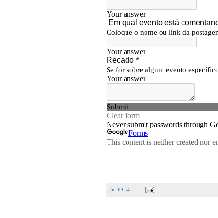
às
09:24