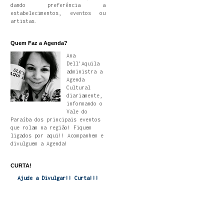
dando preferência a
estabelecimentos, eventos ou
artistas.
Quem Faz a Agenda?
Ana
Dell'Aquila
administra a
Agenda
Cultural
diariamente,
informando o
Vale do
Paraíba dos principais eventos
que rolam na região! Fiquem
ligados por aqui!! Acompanhem e
divulguem a Agenda!
CURTA!
Ajude a Divulgar!! Curta!!!