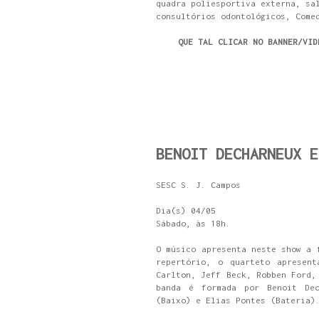
quadra poliesportiva externa, sa
consultórios odontológicos, Come
QUE TAL CLICAR NO BANNER/VID
BENOIT DECHARNEUX E
SESC S. J. Campos
Dia(s) 04/05
Sábado, às 18h.
O músico apresenta neste show a 
repertório, o quarteto apresent
Carlton, Jeff Beck, Robben Ford,
banda é formada por Benoit Dec
(Baixo) e Elias Pontes (Bateria)