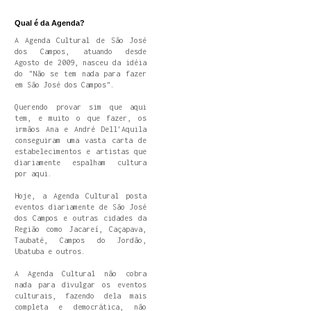
Qual é da Agenda?
A Agenda Cultural de São José
dos Campos, atuando desde
Agosto de 2009, nasceu da idéia
do "Não se tem nada para fazer
em São José dos Campos".
Querendo provar sim que aqui
tem, e muito o que fazer, os
irmãos Ana e André Dell'Aquila
conseguiram uma vasta carta de
estabelecimentos e artistas que
diariamente espalham cultura
por aqui.
Hoje, a Agenda Cultural posta
eventos diariamente de São José
dos Campos e outras cidades da
Região como Jacareí, Caçapava,
Taubaté, Campos do Jordão,
Ubatuba e outros.
A Agenda Cultural não cobra
nada para divulgar os eventos
culturais, fazendo dela mais
completa e democrática, não