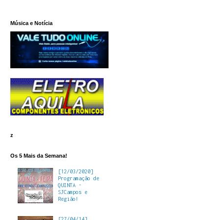
Música e Notícia
z
Os 5 Mais da Semana!
[12/03/2020]
Programação de
QUINTA -
SJCampos e
Região!
[27/04/14]