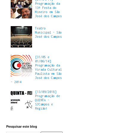
Programação da
13ª Festa do
Mineiro em São
José dos Campos
Teatro
Municipal - São
José dos Campos
[31/05 e
01/06/14]
Programação da
Virada Cultural
Paulista em São
José dos Campos
- 2014
[13/09/2018]
Programação de
QUINTA -
SJCampos e
Região!
Pesquisar este blog