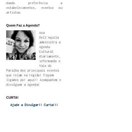
dando preferência a
estabelecimentos, eventos ou
artistas.
Quem Faz a Agenda?
Ana
Dell'Aquila
administra a
Agenda
Cultural
diariamente,
informando o
Vale do
Paraíba dos principais eventos
que rolam na região! Fiquem
ligados por aqui!! Acompanhem e
divulguem a Agenda!
CURTA!
Ajude a Divulgar!! Curta!!!