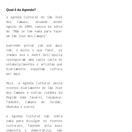
Qual é da Agenda?
A Agenda Cultural de São José
dos Campos, atuando desde
Agosto de 2009, nasceu da idéia
do "Não se tem nada para fazer
em São José dos Campos".
Querendo provar sim que aqui
tem, e muito o que fazer, os
irmãos Ana e André Dell'Aquila
conseguiram uma vasta carta de
estabelecimentos e artistas que
diariamente espalham cultura
por aqui.
Hoje, a Agenda Cultural posta
eventos diariamente de São José
dos Campos e outras cidades da
Região como Jacareí, Caçapava,
Taubaté, Campos do Jordão,
Ubatuba e outros.
A Agenda Cultural não cobra
nada para divulgar os eventos
culturais, fazendo dela mais
completa e democrática, não