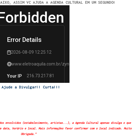
BAIXO, ASSIM VC AJUDA A AGENDA CULTURAL EM UM SEGUNDO!
Ajude a Divulgar!! Curta!!!
dos envolvidos (estabelecimento, artistas...), a Agenda Cultural apenas divulga o que
e data, horário e local. Mais informações favor confirmar com o local indicado. Muito
Obrigada."