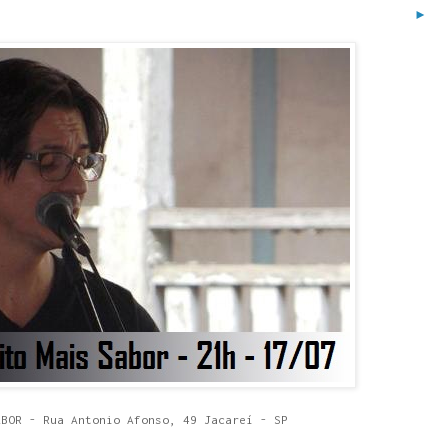
►
ABOR - Rua Antonio Afonso, 49 Jacareí - SP