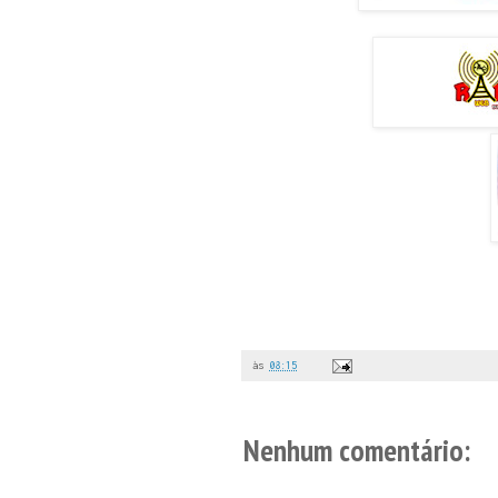
às
08:15
Nenhum comentário: