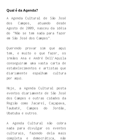
Qual é da Agenda?
A Agenda Cultural de São José
dos Campos, atuando desde
Agosto de 2009, nasceu da idéia
do "Não se tem nada para fazer
em São José dos Campos".
Querendo provar sim que aqui
tem, e muito o que fazer, os
irmãos Ana e André Dell'Aquila
conseguiram uma vasta carta de
estabelecimentos e artistas que
diariamente espalham cultura
por aqui.
Hoje, a Agenda Cultural posta
eventos diariamente de São José
dos Campos e outras cidades da
Região como Jacareí, Caçapava,
Taubaté, Campos do Jordão,
Ubatuba e outros.
A Agenda Cultural não cobra
nada para divulgar os eventos
culturais, fazendo dela mais
completa e democrática, não