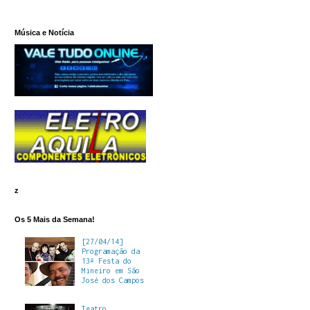
Música e Notícia
z
Os 5 Mais da Semana!
[27/04/14]
Programação da
13ª Festa do
Mineiro em São
José dos Campos
Teatro