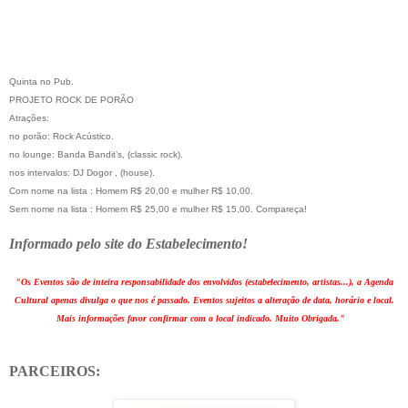
Quinta no Pub.

PROJETO ROCK DE PORÃO

Atrações:

no porão: Rock Acústico.

no lounge: Banda Bandit’s, (classic rock).

nos intervalos: DJ Dogor , (house).

Com nome na lista : Homem R$ 20,00 e mulher R$ 10,00.

Sem nome na lista : Homem R$ 25,00 e mulher R$ 15,00. 
Compareça!
Informado pelo site do Estabelecimento!
"Os Eventos são de inteira responsabilidade dos envolvidos (estabelecimento, artistas...), a Agenda
Cultural apenas divulga o que nos é passado. Eventos sujeitos a alteração de data, horário e local.
Mais informações favor confirmar com o local indicado. Muito Obrigada."
PARCEIROS: