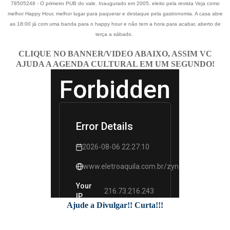
78505248 - O primeiro PUB do vale. Inaugurado em 2005, eleito pela revista Veja como
melhor Happy Hour, melhor lugar para paquerar e destaque pela gastronomia. A casa abre
as 18:00 já com uma banda para o happy hour e não tem a hora para acabar, aberto de
terça a sábado.
CLIQUE NO BANNER/VIDEO ABAIXO, ASSIM VC
AJUDA A AGENDA CULTURAL EM UM SEGUNDO!
Ajude a Divulgar!! Curta!!!