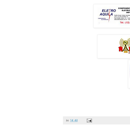
às
14:48