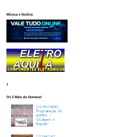
Música e Notícia
z
Os 5 Mais da Semana!
[12/03/2020]
Programação de
QUINTA -
SJCampos e
Região!
[27/04/14]