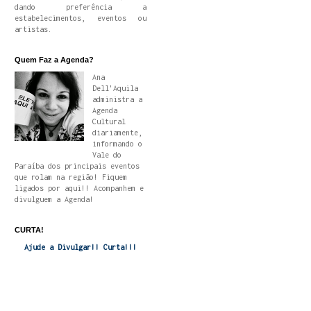
dando preferência a
estabelecimentos, eventos ou
artistas.
Quem Faz a Agenda?
Ana
Dell'Aquila
administra a
Agenda
Cultural
diariamente,
informando o
Vale do
Paraíba dos principais eventos
que rolam na região! Fiquem
ligados por aqui!! Acompanhem e
divulguem a Agenda!
CURTA!
Ajude a Divulgar!! Curta!!!