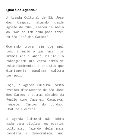
Qual é da Agenda?
A Agenda Cultural de São José
dos Campos, atuando desde
Agosto de 2009, nasceu da idéia
do "Não se tem nada para fazer
em São José dos Campos".
Querendo provar sim que aqui
tem, e muito o que fazer, os
irmãos Ana e André Dell'Aquila
conseguiram uma vasta carta de
estabelecimentos e artistas que
diariamente espalham cultura
por aqui.
Hoje, a Agenda Cultural posta
eventos diariamente de São José
dos Campos e outras cidades da
Região como Jacareí, Caçapava,
Taubaté, Campos do Jordão,
Ubatuba e outros.
A Agenda Cultural não cobra
nada para divulgar os eventos
culturais, fazendo dela mais
completa e democrática, não