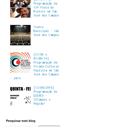
Programação da
13ª Festa do
Mineiro em São
José dos Campos
Teatro
Municipal - São
José dos Campos
[31/05 e
01/06/14]
Programação da
Virada Cultural
Paulista em São
José dos Campos
- 2014
[13/09/2018]
Programação de
QUINTA -
SJCampos e
Região!
Pesquisar este blog