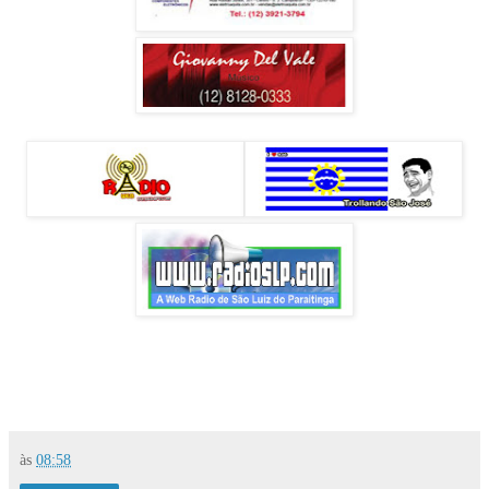
às
08:58