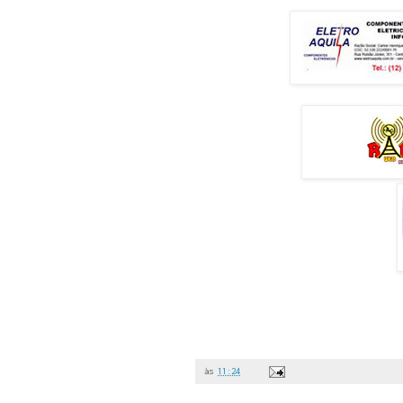
às
11:24