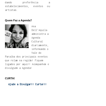
dando preferência a
estabelecimentos, eventos ou
artistas.
Quem Faz a Agenda?
Ana
Dell'Aquila
administra a
Agenda
Cultural
diariamente,
informando o
Vale do
Paraíba dos principais eventos
que rolam na região! Fiquem
ligados por aqui!! Acompanhem e
divulguem a Agenda!
CURTA!
Ajude a Divulgar!! Curta!!!