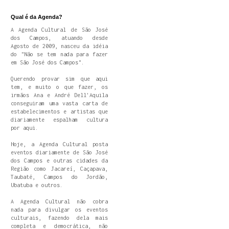
Qual é da Agenda?
A Agenda Cultural de São José
dos Campos, atuando desde
Agosto de 2009, nasceu da idéia
do "Não se tem nada para fazer
em São José dos Campos".
Querendo provar sim que aqui
tem, e muito o que fazer, os
irmãos Ana e André Dell'Aquila
conseguiram uma vasta carta de
estabelecimentos e artistas que
diariamente espalham cultura
por aqui.
Hoje, a Agenda Cultural posta
eventos diariamente de São José
dos Campos e outras cidades da
Região como Jacareí, Caçapava,
Taubaté, Campos do Jordão,
Ubatuba e outros.
A Agenda Cultural não cobra
nada para divulgar os eventos
culturais, fazendo dela mais
completa e democrática, não