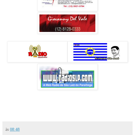
às
08:48