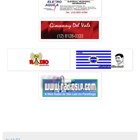
às
14:51