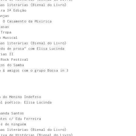
nas literárias (Bienal do Livro)
ira 3ª Edição
anjas
: O Casamento da Mixirica
casas
 Tropa
o Musical
nas literárias (Bienal do Livro)
edo de prosa” com Elisa Lucinda
rias II
 Rock Festival
gos do Samba
o & amigos com o grupo Bossa in 3
a do Menino Indefeso
al poético: Elisa Lucinda
nanda Santos
ntes c/ Edu Ferreira
 é de ninguém
nas literárias (Bienal do Livro)
tiva de Histórias (Bienal do Livro)