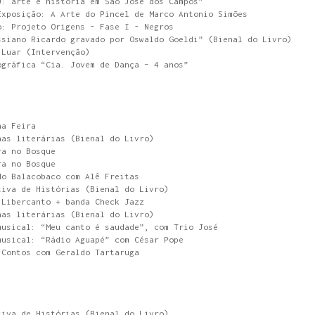
0: arte e história em São José dos Campos”
Exposição: A Arte do Pincel de Marco Antonio Simões
o: Projeto Origens - Fase I - Negros
ssiano Ricardo gravado por Oswaldo Goeldi” (Bienal do Livro)
 Luar (Intervenção)
ográfica “Cia. Jovem de Dança – 4 anos”
na Feira
nas literárias (Bienal do Livro)
ra no Bosque
ra no Bosque
do Balacobaco com Alê Freitas
tiva de Histórias (Bienal do Livro)
 Libercanto + banda Check Jazz
nas literárias (Bienal do Livro)
musical: “Meu canto é saudade”, com Trio José
musical: “Rádio Aguapé” com César Pope
 Contos com Geraldo Tartaruga
tiva de Histórias (Bienal do Livro)