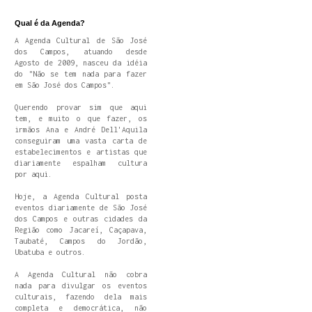
Qual é da Agenda?
A Agenda Cultural de São José
dos Campos, atuando desde
Agosto de 2009, nasceu da idéia
do "Não se tem nada para fazer
em São José dos Campos".
Querendo provar sim que aqui
tem, e muito o que fazer, os
irmãos Ana e André Dell'Aquila
conseguiram uma vasta carta de
estabelecimentos e artistas que
diariamente espalham cultura
por aqui.
Hoje, a Agenda Cultural posta
eventos diariamente de São José
dos Campos e outras cidades da
Região como Jacareí, Caçapava,
Taubaté, Campos do Jordão,
Ubatuba e outros.
A Agenda Cultural não cobra
nada para divulgar os eventos
culturais, fazendo dela mais
completa e democrática, não