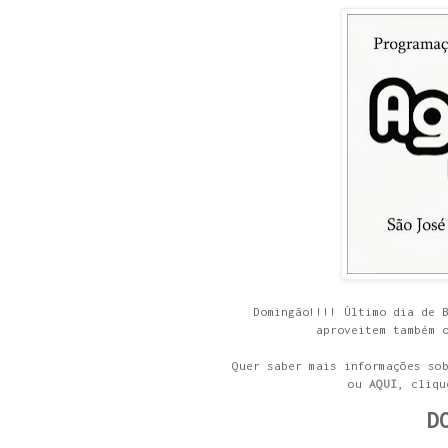
Domingão!!!! Último dia de 
aproveitem também 
Quer saber mais informações so
ou
AQUI
, cliqu
D