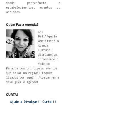
dando preferência a
estabelecimentos, eventos ou
artistas.
Quem Faz a Agenda?
Ana
Dell'Aquila
administra a
Agenda
Cultural
diariamente,
informando o
Vale do
Paraíba dos principais eventos
que rolam na região! Fiquem
ligados por aqui!! Acompanhem e
divulguem a Agenda!
CURTA!
Ajude a Divulgar!! Curta!!!