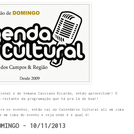
Bienal e de Semana Cassiano Ricardo, então aproveitem!! E
o restante da programação que tá pra lá de boa!!
bre os eventos, então vai no Calendário Cultural ali em cima
e em cima do evento e veja onde é e qual é!
OMINGO - 10/11/2013