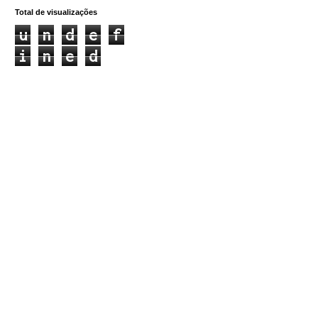
Total de visualizações
u
n
d
e
f
i
n
e
d