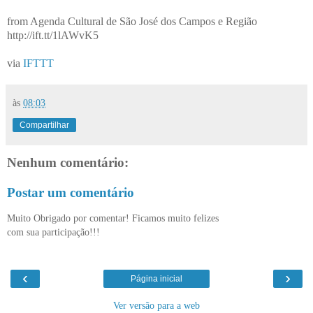
from Agenda Cultural de São José dos Campos e Região
http://ift.tt/1lAWvK5
via
IFTTT
às
08:03
Compartilhar
Nenhum comentário:
Postar um comentário
Muito Obrigado por comentar! Ficamos muito felizes
com sua participação!!!
‹
›
Página inicial
Ver versão para a web