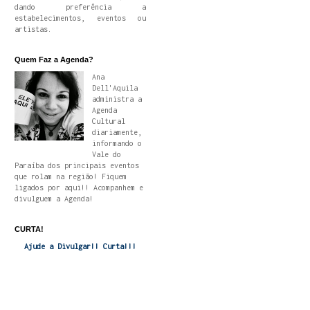
dando preferência a
estabelecimentos, eventos ou
artistas.
Quem Faz a Agenda?
Ana
Dell'Aquila
administra a
Agenda
Cultural
diariamente,
informando o
Vale do
Paraíba dos principais eventos
que rolam na região! Fiquem
ligados por aqui!! Acompanhem e
divulguem a Agenda!
CURTA!
Ajude a Divulgar!! Curta!!!