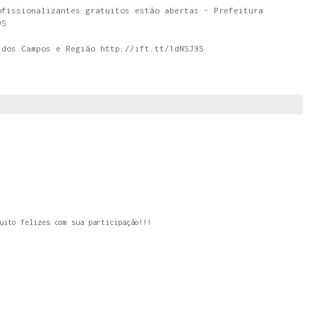
ofissionalizantes gratuitos estão abertas - Prefeitura
9S
 dos Campos e Região http://ift.tt/1dNSJ9S
uito felizes com sua participação!!!