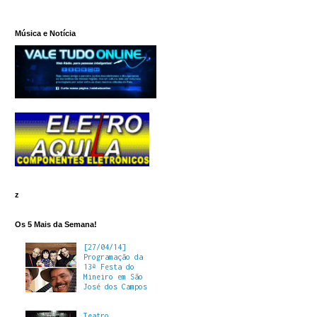
Música e Notícia
z
Os 5 Mais da Semana!
[27/04/14]
Programação da
13ª Festa do
Mineiro em São
José dos Campos
Teatro