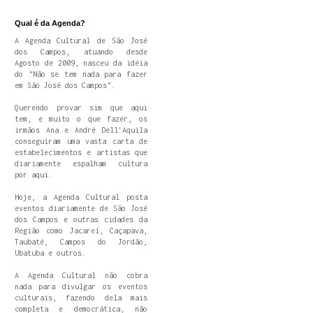
Qual é da Agenda?
A Agenda Cultural de São José
dos Campos, atuando desde
Agosto de 2009, nasceu da idéia
do "Não se tem nada para fazer
em São José dos Campos".
Querendo provar sim que aqui
tem, e muito o que fazer, os
irmãos Ana e André Dell'Aquila
conseguiram uma vasta carta de
estabelecimentos e artistas que
diariamente espalham cultura
por aqui.
Hoje, a Agenda Cultural posta
eventos diariamente de São José
dos Campos e outras cidades da
Região como Jacareí, Caçapava,
Taubaté, Campos do Jordão,
Ubatuba e outros.
A Agenda Cultural não cobra
nada para divulgar os eventos
culturais, fazendo dela mais
completa e democrática, não