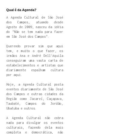
Qual é da Agenda?
A Agenda Cultural de São José
dos Campos, atuando desde
Agosto de 2009, nasceu da idéia
do "Não se tem nada para fazer
em São José dos Campos".
Querendo provar sim que aqui
tem, e muito o que fazer, os
irmãos Ana e André Dell'Aquila
conseguiram uma vasta carta de
estabelecimentos e artistas que
diariamente espalham cultura
por aqui.
Hoje, a Agenda Cultural posta
eventos diariamente de São José
dos Campos e outras cidades da
Região como Jacareí, Caçapava,
Taubaté, Campos do Jordão,
Ubatuba e outros.
A Agenda Cultural não cobra
nada para divulgar os eventos
culturais, fazendo dela mais
completa e democrática, não