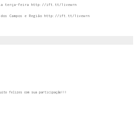
ta terça-feira http://ift.tt/1ivewrn
 dos Campos e Região http://ift.tt/1ivewrn
uito felizes com sua participação!!!