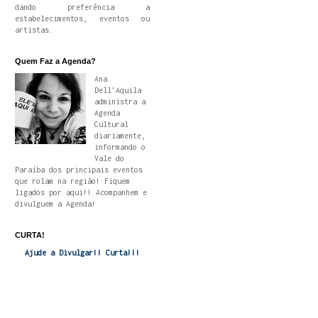
dando preferência a
estabelecimentos, eventos ou
artistas.
Quem Faz a Agenda?
Ana
Dell'Aquila
administra a
Agenda
Cultural
diariamente,
informando o
Vale do
Paraíba dos principais eventos
que rolam na região! Fiquem
ligados por aqui!! Acompanhem e
divulguem a Agenda!
CURTA!
Ajude a Divulgar!! Curta!!!