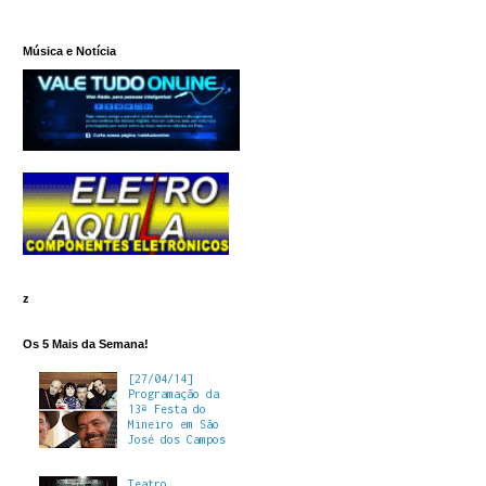
Música e Notícia
z
Os 5 Mais da Semana!
[27/04/14]
Programação da
13ª Festa do
Mineiro em São
José dos Campos
Teatro