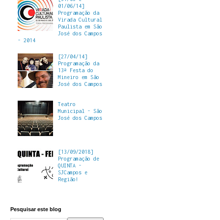
01/06/14]
Programação da
Virada Cultural
Paulista em São
José dos Campos
- 2014
[27/04/14]
Programação da
13ª Festa do
Mineiro em São
José dos Campos
Teatro
Municipal - São
José dos Campos
[13/09/2018]
Programação de
QUINTA -
SJCampos e
Região!
Pesquisar este blog