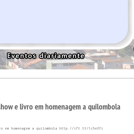
 show e livro em homenagem a quilombola
ro em homenagem a quilombola http://ift.tt/1c5eO7i