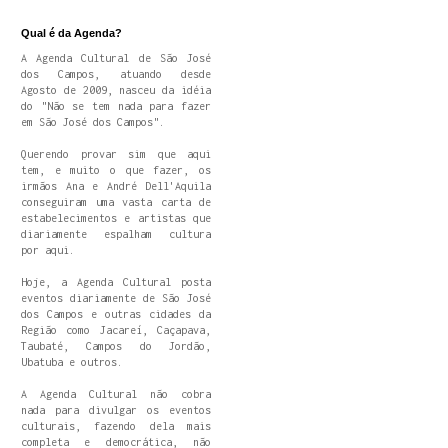
Qual é da Agenda?
A Agenda Cultural de São José
dos Campos, atuando desde
Agosto de 2009, nasceu da idéia
do "Não se tem nada para fazer
em São José dos Campos".
Querendo provar sim que aqui
tem, e muito o que fazer, os
irmãos Ana e André Dell'Aquila
conseguiram uma vasta carta de
estabelecimentos e artistas que
diariamente espalham cultura
por aqui.
Hoje, a Agenda Cultural posta
eventos diariamente de São José
dos Campos e outras cidades da
Região como Jacareí, Caçapava,
Taubaté, Campos do Jordão,
Ubatuba e outros.
A Agenda Cultural não cobra
nada para divulgar os eventos
culturais, fazendo dela mais
completa e democrática, não