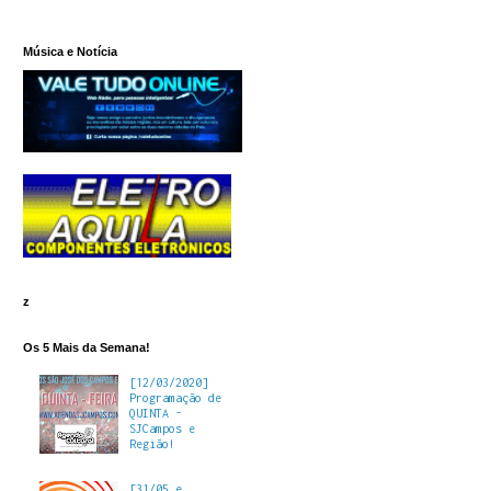
Música e Notícia
z
Os 5 Mais da Semana!
[12/03/2020]
Programação de
QUINTA -
SJCampos e
Região!
[31/05 e