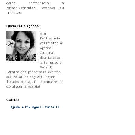
dando preferência a
estabelecimentos, eventos ou
artistas.
Quem Faz a Agenda?
Ana
Dell'Aquila
administra a
Agenda
Cultural
diariamente,
informando o
Vale do
Paraíba dos principais eventos
que rolam na região! Fiquem
ligados por aqui!! Acompanhem e
divulguem a Agenda!
CURTA!
Ajude a Divulgar!! Curta!!!