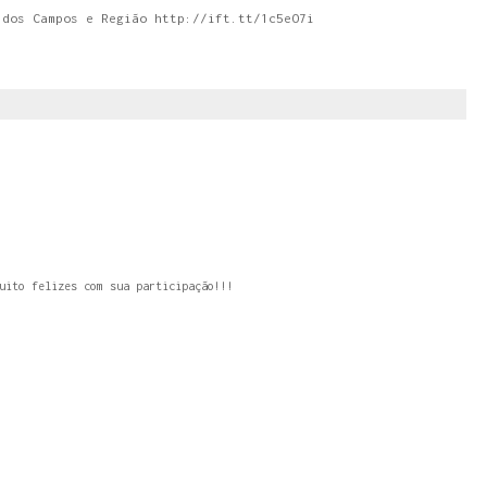
 dos Campos e Região http://ift.tt/1c5eO7i
uito felizes com sua participação!!!