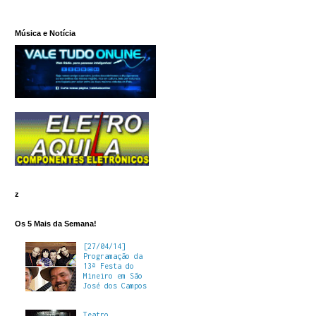
Música e Notícia
z
Os 5 Mais da Semana!
[27/04/14]
Programação da
13ª Festa do
Mineiro em São
José dos Campos
Teatro