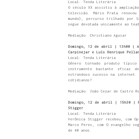
Local: Tenda Literária
O século XX assistiu à ampliação
televisão. Mário Prata renovou
mundo), percurso trilhado por S
segue devotada unicamente ao tea
Mediação: Christiano Aguiar
Domingo, 12 de abril | 13h00 | A
Carpinejar e Luís Henrique Pella
Local: Tenda Literária
Gênero tornado produto típico
instrumento bastante eficaz 
estrondoso sucesso na internet.
cotidianos?
Mediação: João Cezar de Castro R
Domingo, 12 de abril | 15h30 | 
Stigger
Local: Tenda Literária
Verônica Stigger recebeu, com Op
Marco Peres, com O evangelho se
de 40 anos.