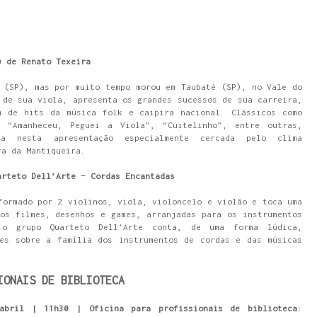
w de Renato Texeira
 (SP), mas por muito tempo morou em Taubaté (SP), no Vale do
 de sua viola, apresenta os grandes sucessos de sua carreira,
m de hits da música folk e caipira nacional. Clássicos como
, “Amanheceu, Peguei a Viola”, “Cuitelinho”, entre outras,
ta nesta apresentação especialmente cercada pelo clima
ra da Mantiqueira.
arteto Dell’Arte – Cordas Encantadas
formado por 2 violinos, viola, violoncelo e violão e toca uma
os filmes, desenhos e games, arranjadas para os instrumentos
 o grupo Quarteto Dell’Arte conta, de uma forma lúdica,
tes sobre a família dos instrumentos de cordas e das músicas
IONAIS DE BIBLIOTECA
bril | 11h30 | Oficina para profissionais de biblioteca: