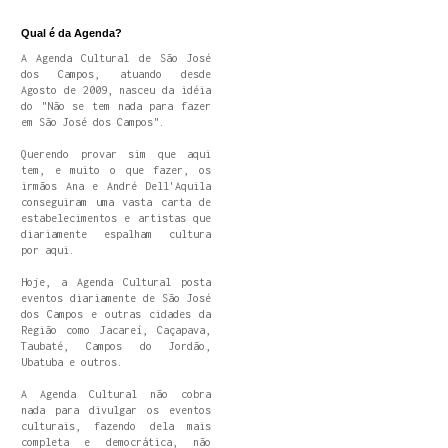
Qual é da Agenda?
A Agenda Cultural de São José
dos Campos, atuando desde
Agosto de 2009, nasceu da idéia
do "Não se tem nada para fazer
em São José dos Campos".
Querendo provar sim que aqui
tem, e muito o que fazer, os
irmãos Ana e André Dell'Aquila
conseguiram uma vasta carta de
estabelecimentos e artistas que
diariamente espalham cultura
por aqui.
Hoje, a Agenda Cultural posta
eventos diariamente de São José
dos Campos e outras cidades da
Região como Jacareí, Caçapava,
Taubaté, Campos do Jordão,
Ubatuba e outros.
A Agenda Cultural não cobra
nada para divulgar os eventos
culturais, fazendo dela mais
completa e democrática, não