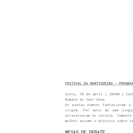
FESTIVAL DA MANTIQUEIRA – PROGRA
Sexta, 10 de abril | 20h00 | Con
Romano de Sant’Anna
Os poetas homens fantasiaram a
virgem. Por meio de uma lingu
atravessaram os séculos. Somente
mulher assume o discurso sobre s
MESAS DE DEBATE