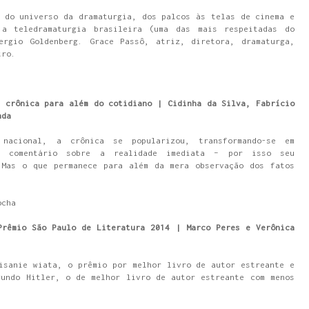
 do universo da dramaturgia, dos palcos às telas de cinema e
 a teledramaturgia brasileira (uma das mais respeitadas do
ergio Goldenberg. Grace Passô, atriz, diretora, dramaturga,
tro.
 crônica para além do cotidiano | Cidinha da Silva, Fabrício
nda
 nacional, a crônica se popularizou, transformando-se em
de comentário sobre a realidade imediata – por isso seu
 Mas o que permanece para além da mera observação dos fatos
ocha
Prêmio São Paulo de Literatura 2014 | Marco Peres e Verônica
isanie wiata, o prêmio por melhor livro de autor estreante e
gundo Hitler, o de melhor livro de autor estreante com menos