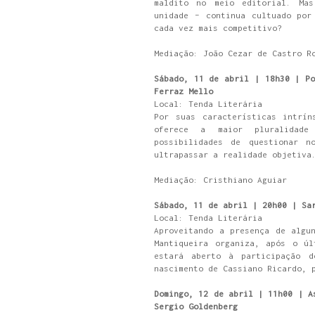
maldito no meio editorial. Mas
unidade – continua cultuado por
cada vez mais competitivo?
Mediação: João Cezar de Castro R
Sábado, 11 de abril | 18h30 | Po
Ferraz Mello
Local: Tenda Literária
Por suas características intrín
oferece a maior pluralidade
possibilidades de questionar n
ultrapassar a realidade objetiva
Mediação: Cristhiano Aguiar
Sábado, 11 de abril | 20h00 | Sa
Local: Tenda Literária
Aproveitando a presença de algu
Mantiqueira organiza, após o úl
estará aberto à participação d
nascimento de Cassiano Ricardo, 
Domingo, 12 de abril | 11h00 | A
Sergio Goldenberg