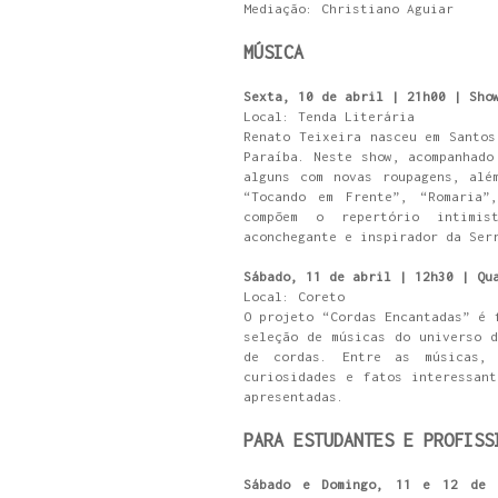
Mediação: Christiano Aguiar
MÚSICA
Sexta, 10 de abril | 21h00 | Sho
Local: Tenda Literária
Renato Teixeira nasceu em Santos
Paraíba. Neste show, acompanhado
alguns com novas roupagens, alé
“Tocando em Frente”, “Romaria”
compõem o repertório intimis
aconchegante e inspirador da Ser
Sábado, 11 de abril | 12h30 | Qu
Local: Coreto
O projeto “Cordas Encantadas” é 
seleção de músicas do universo d
de cordas. Entre as músicas,
curiosidades e fatos interessan
apresentadas.
PARA ESTUDANTES E PROFISS
Sábado e Domingo, 11 e 12 de a