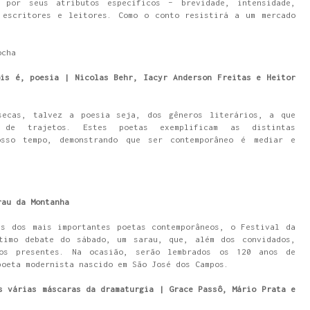
 por seus atributos específicos – brevidade, intensidade,
 escritores e leitores. Como o conto resistirá a um mercado
ocha
is é, poesia | Nicolas Behr, Iacyr Anderson Freitas e Heitor
secas, talvez a poesia seja, dos gêneros literários, a que
 de trajetos. Estes poetas exemplificam as distintas
osso tempo, demonstrando que ser contemporâneo é mediar e
.
rau da Montanha
ns dos mais importantes poetas contemporâneos, o Festival da
timo debate do sábado, um sarau, que, além dos convidados,
os presentes. Na ocasião, serão lembrados os 120 anos de
poeta modernista nascido em São José dos Campos.
s várias máscaras da dramaturgia | Grace Passô, Mário Prata e