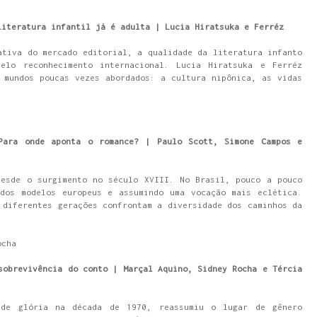
literatura infantil já é adulta | Lucia Hiratsuka e Ferréz
ativa do mercado editorial, a qualidade da literatura infanto
elo reconhecimento internacional. Lucia Hiratsuka e Ferréz
 mundos poucas vezes abordados: a cultura nipônica, as vidas
Para onde aponta o romance? | Paulo Scott, Simone Campos e
desde o surgimento no século XVIII. No Brasil, pouco a pouco
 dos modelos europeus e assumindo uma vocação mais eclética.
 diferentes gerações confrontam a diversidade dos caminhos da
ocha
sobrevivência do conto | Marçal Aquino, Sidney Rocha e Tércia
de glória na década de 1970, reassumiu o lugar de gênero