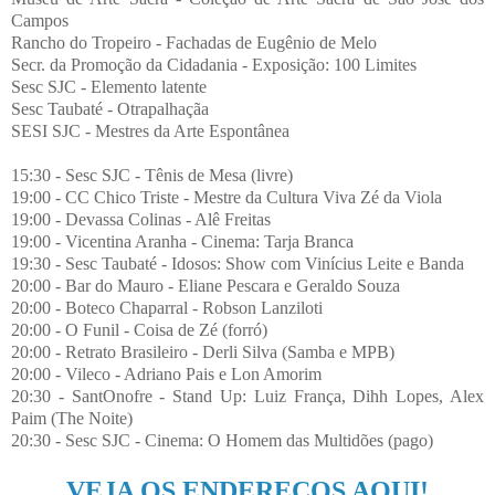
Campos
Rancho do Tropeiro - Fachadas de Eugênio de Melo
Secr. da Promoção da Cidadania - Exposição: 100 Limites
Sesc SJC - Elemento latente
Sesc Taubaté - Otrapalhaçãa
SESI SJC - Mestres da Arte Espontânea
15:30 - Sesc SJC - Tênis de Mesa (livre)
19:00 - CC Chico Triste - Mestre da Cultura Viva Zé da Viola
19:00 - Devassa Colinas - Alê Freitas
19:00 - Vicentina Aranha - Cinema: Tarja Branca
19:30 - Sesc Taubaté - Idosos: Show com Vinícius Leite e Banda
20:00 - Bar do Mauro - Eliane Pescara e Geraldo Souza
20:00 - Boteco Chaparral - Robson Lanziloti
20:00 - O Funil - Coisa de Zé (forró)
20:00 - Retrato Brasileiro - Derli Silva (Samba e MPB)
20:00 - Vileco - Adriano Pais e Lon Amorim
20:30 - SantOnofre - Stand Up: Luiz França, Dihh Lopes, Alex
Paim (The Noite)
20:30 - Sesc SJC - Cinema: O Homem das Multidões (pago)
VEJA OS ENDEREÇOS AQUI!