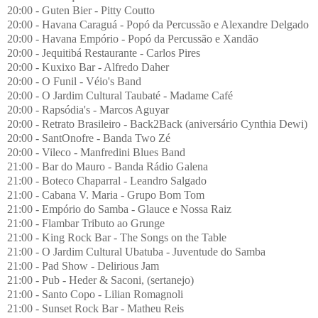
20:00 - Guten Bier - Pitty Coutto
20:00 - Havana Caraguá - Popó da Percussão e Alexandre Delgado
20:00 - Havana Empório - Popó da Percussão e Xandão
20:00 - Jequitibá Restaurante - Carlos Pires
20:00 - Kuxixo Bar - Alfredo Daher
20:00 - O Funil - Véio's Band
20:00 - O Jardim Cultural Taubaté - Madame Café
20:00 - Rapsódia's - Marcos Aguyar
20:00 - Retrato Brasileiro - Back2Back (aniversário Cynthia Dewi)
20:00 - SantOnofre - Banda Two Zé
20:00 - Vileco - Manfredini Blues Band
21:00 - Bar do Mauro - Banda Rádio Galena
21:00 - Boteco Chaparral - Leandro Salgado
21:00 - Cabana V. Maria - Grupo Bom Tom
21:00 - Empório do Samba - Glauce e Nossa Raiz
21:00 - Flambar Tributo ao Grunge
21:00 - King Rock Bar - The Songs on the Table
21:00 - O Jardim Cultural Ubatuba - Juventude do Samba
21:00 - Pad Show - Delirious Jam
21:00 - Pub - Heder & Saconi, (sertanejo)
21:00 - Santo Copo - Lilian Romagnoli
21:00 - Sunset Rock Bar - Matheu Reis