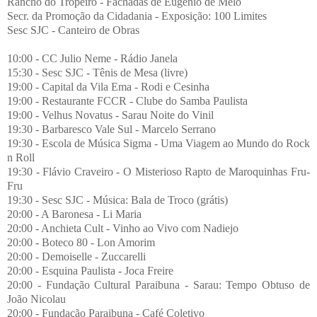
Rancho do Tropeiro - Fachadas de Eugênio de Melo
Secr. da Promoção da Cidadania - Exposição: 100 Limites
Sesc SJC - Canteiro de Obras
10:00 - CC Julio Neme - Rádio Janela
15:30 - Sesc SJC - Tênis de Mesa (livre)
19:00 - Capital da Vila Ema - Rodi e Cesinha
19:00 - Restaurante FCCR - Clube do Samba Paulista
19:00 - Velhus Novatus - Sarau Noite do Vinil
19:30 - Barbaresco Vale Sul - Marcelo Serrano
19:30 - Escola de Música Sigma - Uma Viagem ao Mundo do Rock
n Roll
19:30 - Flávio Craveiro - O Misterioso Rapto de Maroquinhas Fru-
Fru
19:30 - Sesc SJC - Música: Bala de Troco (grátis)
20:00 - A Baronesa - Li Maria
20:00 - Anchieta Cult - Vinho ao Vivo com Nadiejo
20:00 - Boteco 80 - Lon Amorim
20:00 - Demoiselle - Zuccarelli
20:00 - Esquina Paulista - Joca Freire
20:00 - Fundação Cultural Paraibuna - Sarau: Tempo Obtuso de
João Nicolau
20:00 - Fundação Paraibuna - Café Coletivo